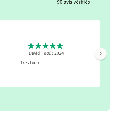
90 avis vérifiés
5
David
•
août 2024
Conforta
Très bien...........................
adorée l