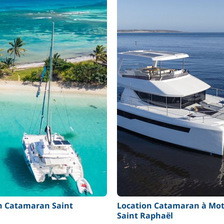
n Catamaran Saint
Location Catamaran à Mo
l
Saint Raphaël