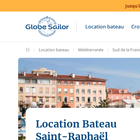
Jusqu'
Location bateau
Cro
GlobeSailor
Location bateau
Méditerranée
Sud de la Fran
Location Bateau
Saint-Raphaël