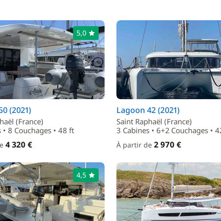
5,0
0 (2021)
Lagoon 42 (2021)
haël (France)
Saint Raphaël (France)
 • 8 Couchages • 48 ft
3 Cabines • 6+2 Couchages • 42
4 320 €
2 970 €
de
À partir de
4,5