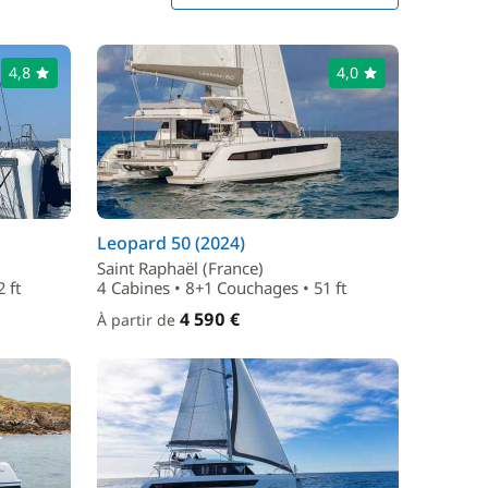
4,8
4,0
Leopard 50 (2024)
Saint Raphaël (France)
 ft
4 Cabines • 8+1 Couchages • 51 ft
4 590 €
À partir de