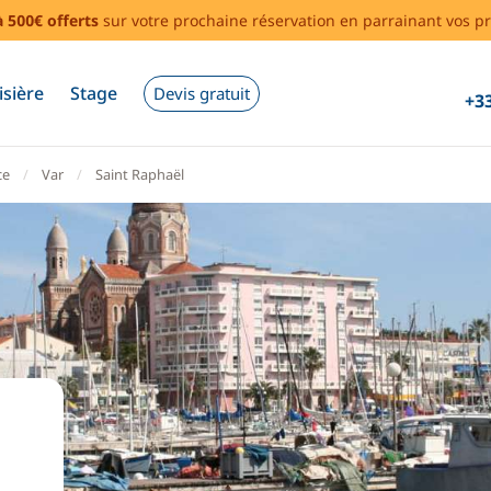
à 500€ offerts
sur votre prochaine réservation en parrainant vos pr
isière
Stage
Devis gratuit
+33
ce
Var
Saint Raphaël