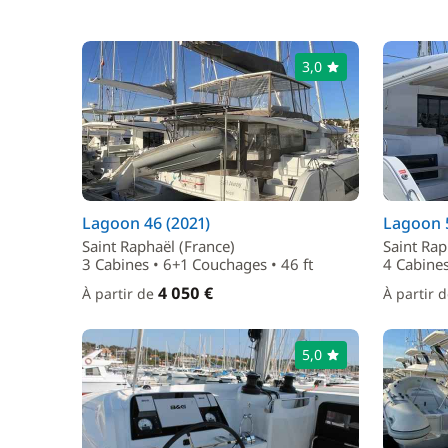
3,0
Lagoon 46 (2021)
Lagoon 5
Saint Raphaël (France)
Saint Rap
3 Cabines • 6+1 Couchages • 46 ft
4 Cabines
4 050 €
À partir de
À partir 
5,0