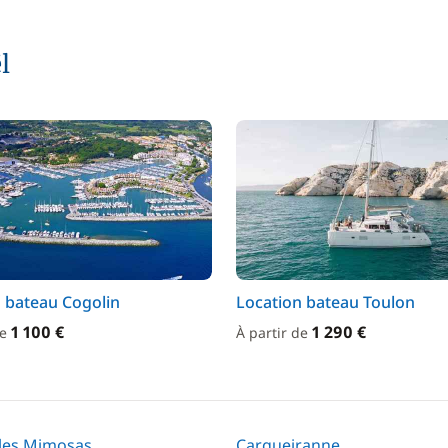
l
 bateau Cogolin
Location bateau Toulon
1 100 €
1 290 €
de
À partir de
les Mimosas
Carqueiranne