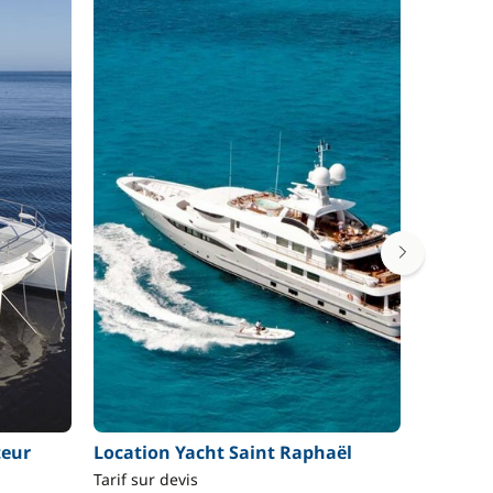
teur
Location Yacht Saint Raphaël
Locatio
Raphaë
Tarif sur devis