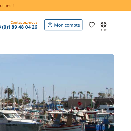
oches !
Contactez-nous
Mon compte
 (0)1 89 48 04 26
EUR