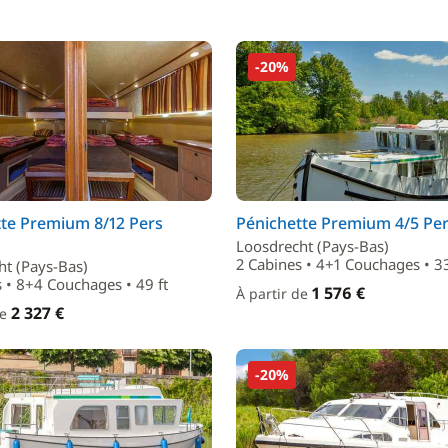
-20%
tte Premium 8/12 Pers
Pénichette Premium 4/5 Per
Loosdrecht (Pays-Bas)
2 Cabines • 4+1 Couchages • 33
ht (Pays-Bas)
 • 8+4 Couchages • 49 ft
1 576 €
À partir de
2 327 €
de
-20%