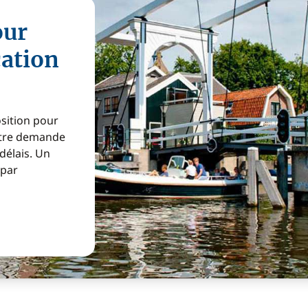
our
cation
osition pour
Votre demande
 délais. Un
 par