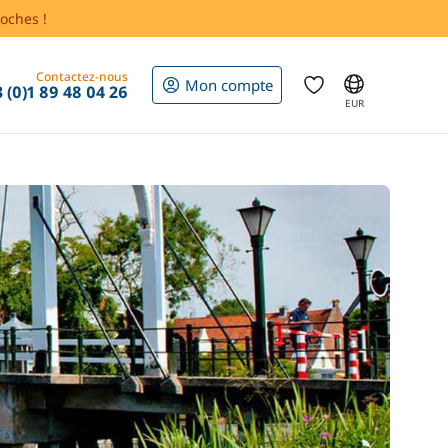
oches !
Contactez-nous
Mon compte
 (0)1 89 48 04 26
EUR