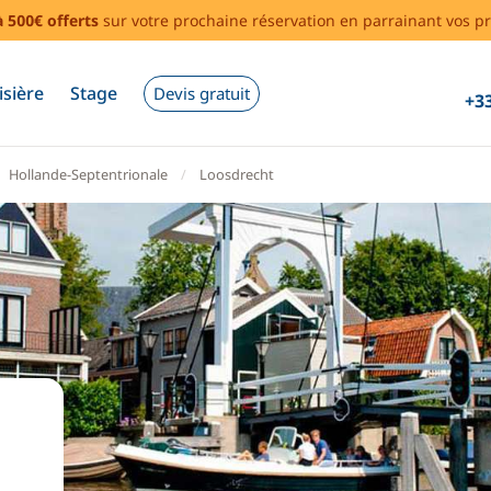
à 500€ offerts
sur votre prochaine réservation en parrainant vos pr
isière
Stage
Devis gratuit
+33
Hollande-Septentrionale
Loosdrecht