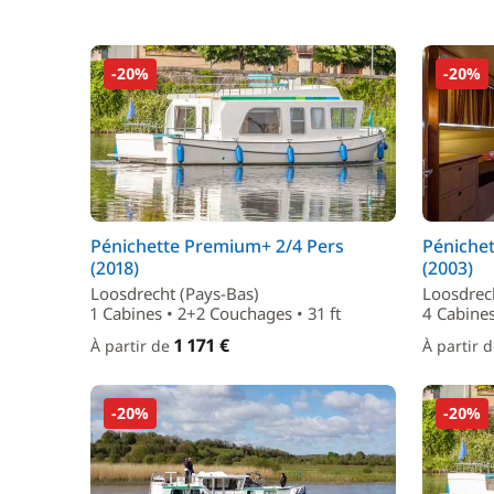
-20%
-20%
Pénichette Premium+ 2/4 Pers
Péniche
(2018)
(2003)
Loosdrecht (Pays-Bas)
Loosdrec
1 Cabines • 2+2 Couchages • 31 ft
4 Cabines
1 171 €
À partir de
À partir 
-20%
-20%