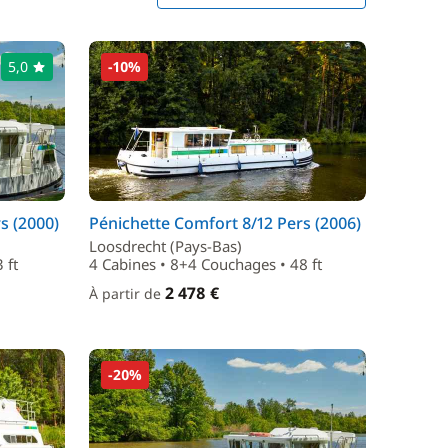
5,0
-10%
s (2000)
Pénichette Comfort 8/12 Pers (2006)
Loosdrecht (Pays-Bas)
 ft
4 Cabines • 8+4 Couchages • 48 ft
2 478 €
À partir de
-20%