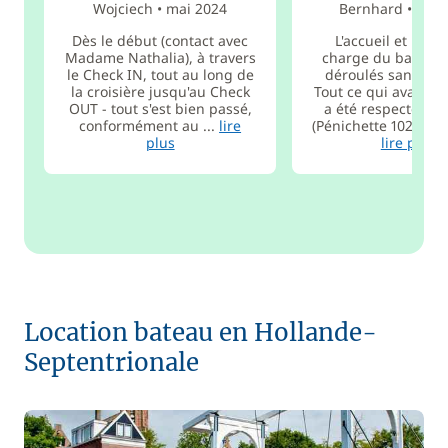
Wojciech
•
mai 2024
Bernhard
•
juil.
Dès le début (contact avec
L'accueil et la pr
Madame Nathalia), à travers
charge du bateau 
le Check IN, tout au long de
déroulés sans pr
la croisière jusqu'au Check
Tout ce qui avait ét
OUT - tout s'est bien passé,
a été respecté. Le
conformément au ...
lire
(Pénichette 1020) est
plus
lire plus
Location bateau en Hollande-
Septentrionale