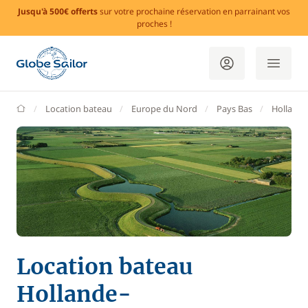
Jusqu'à 500€ offerts
sur votre prochaine réservation en parrainant vos
proches !
GlobeSailor
Location bateau
Europe du Nord
Pays Bas
Hollande
Location bateau
Hollande-