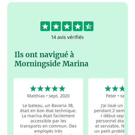
4.6
14 avis vérifiés
Ils ont navigué à
Morningside Marina
5
5
Matthias
•
sept. 2020
Peter
•
sept. 2
Le bateau, un Bavaria 38,
J'ai loué un Bava
était en bon état technique.
pendant 2 semaines 
La marina était facilement
/ début septembr
accessible par les
personnel était trè
transports en commun. Des
et serviable. Nous 
employés très
un petit problème, ma