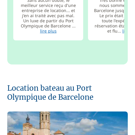
Sans aucun doute, le
Très bonne expér
meilleur service reçu d'une
nous sommes par
entreprise de location... et
Barcelone jusqu'à M
j'en ai traité avec pas mal.
Le prix était très
Un luxe de partir du Port
toute l'expérien
Olympique de Barcelone ...
réservation était tr
lire plus
et flu...
lire p
Location bateau au Port
Olympique de Barcelone