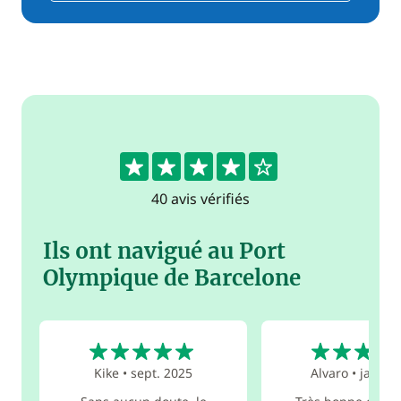
4.4
40 avis vérifiés
Ils ont navigué au Port
Olympique de Barcelone
5
5
Kike
•
sept. 2025
Alvaro
•
janv. 