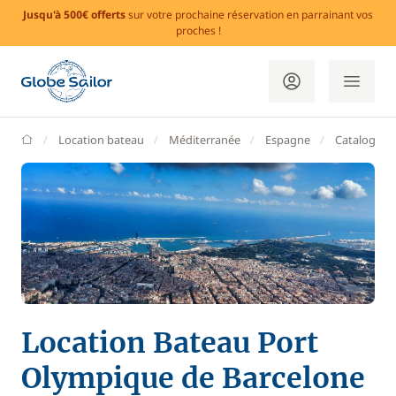
Jusqu'à 500€ offerts
sur votre prochaine réservation en parrainant vos
proches !
GlobeSailor
Location bateau
Méditerranée
Espagne
Catalogne
Location Bateau Port
Olympique de Barcelone