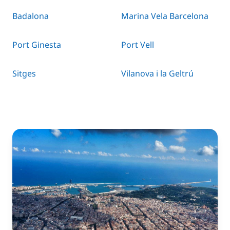
Badalona
Marina Vela Barcelona
Port Ginesta
Port Vell
Sitges
Vilanova i la Geltrú