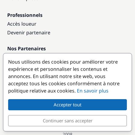
Professionnels
Accès loueur
Devenir partenaire
Nos Partenaires
Annuaire nautique
Nous utilisons des cookies pour améliorer votre
expérience et personnaliser les contenus et
Destinations populaires
annonces. En utilisant notre site web, vous
acceptez tous les cookies conformément à notre
politique relative aux cookies.
En savoir plus
Accepter tout
Continuer sans accepter
© GlobeSailor
Croisières & Location de bateaux depuis
2008