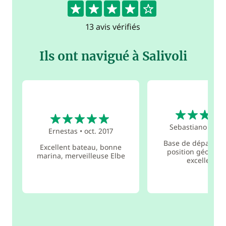
4.4
13 avis vérifiés
Ils ont navigué à Salivoli
5
5
Sebastiano
•
juil
Ernestas
•
oct. 2017
Base de départ d
Excellent bateau, bonne
position géogra
marina, merveilleuse Elbe
excellente !