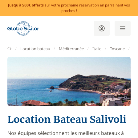
Jusqu'à 500€ offerts
sur votre prochaine réservation en parrainant vos
proches !
GlobeSailor
Location bateau
Méditerranée
Italie
Toscane
Sa
Location Bateau Salivoli
Nos équipes sélectionnent les meilleurs bateaux à