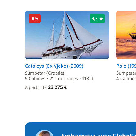
-5%
4,5
Cataleya (Ex Vjeko) (2009)
Polo (19
Sumpetar (Croatie)
Sumpetar 
9 Cabines • 21 Couchages • 113 ft
4 Cabines
23 275 €
À partir de
Embarquez avec GlobeSa