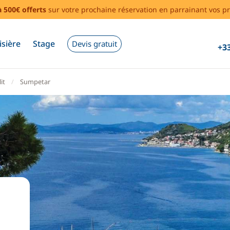
à 500€ offerts
sur votre prochaine réservation en parrainant vos pr
isière
Stage
Devis gratuit
+33
it
Sumpetar