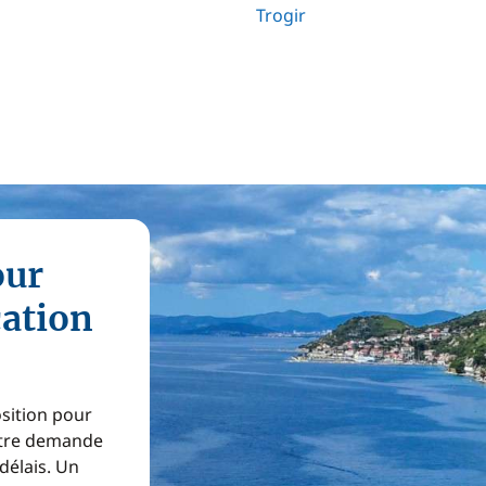
Trogir
our
cation
osition pour
Votre demande
 délais. Un