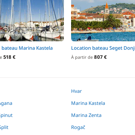
 bateau Marina Kastela
Location bateau Seget Donj
518 €
807 €
de
À partir de
Hvar
Agana
Marina Kastela
Spinut
Marina Zenta
plit
Rogač