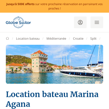
Jusqu'à 500€ offerts
sur votre prochaine réservation en parrainant vos
proches !
GlobeSailor
Location bateau
Méditerranée
Croatie
Split
Mar
Location bateau Marina
Agana