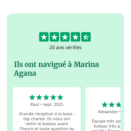
4.9
20 avis vérifiés
Ils ont navigué à Marina
Agana
5
5
Raul
•
sept. 2025
Alexander
•
août
Grande réception à la base ;
top charter. Ils nous ont
Équipe très sympath
remis le bateau avant
bateau très propre
l'heure et toute question ou
est OK ! Rapport qua