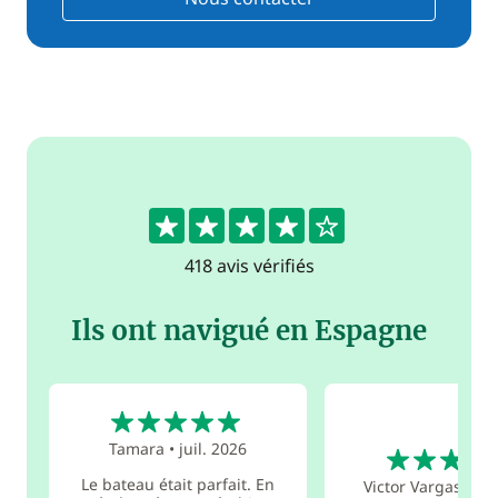
4.4
418 avis vérifiés
Ils ont navigué en Espagne
5
5
Tamara
•
juil. 2026
Le bateau était parfait. En
Victor Vargas
•
jui