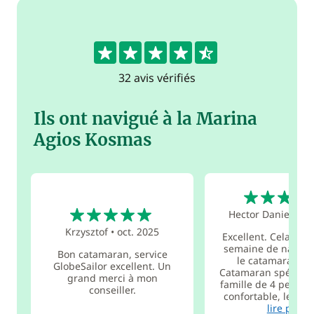
4.5
32 avis vérifiés
Ils ont navigué à la Marina
Agios Kosmas
5
5
Hector Daniel
•
oc
Krzysztof
•
oct. 2025
Excellent. Cela ré
semaine de navigat
Bon catamaran, service
le catamaran Isl
GlobeSailor excellent. Un
Catamaran spécial 
grand merci à mon
famille de 4 person
conseiller.
confortable, les ser
lire plus