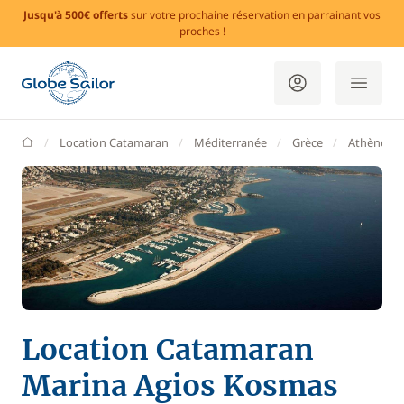
Jusqu'à 500€ offerts
sur votre prochaine réservation en parrainant vos
proches !
GlobeSailor
Location Catamaran
Méditerranée
Grèce
Athènes
Location Catamaran
Marina Agios Kosmas