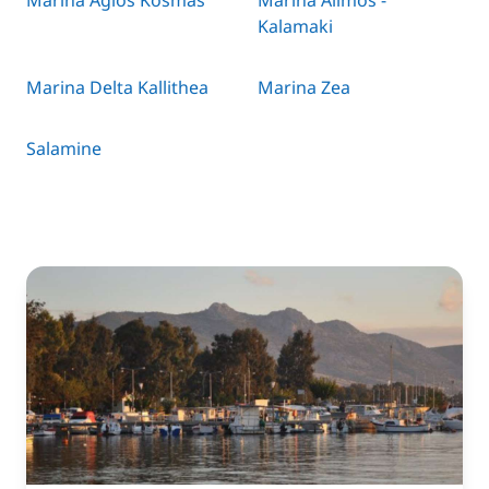
Marina Agios Kosmas
Marina Alimos -
Kalamaki
Marina Delta Kallithea
Marina Zea
Salamine