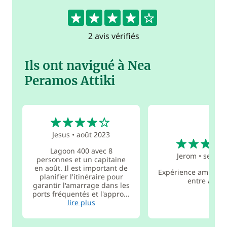
4
2 avis vérifiés
Ils ont navigué à Nea
Peramos Attiki
4
Jesus
•
août 2023
4
Lagoon 400 avec 8
Jerom
•
sept. 2
personnes et un capitaine
en août. Il est important de
Expérience amusante
planifier l'itinéraire pour
entre amis.
garantir l'amarrage dans les
ports fréquentés et l'appro...
lire plus