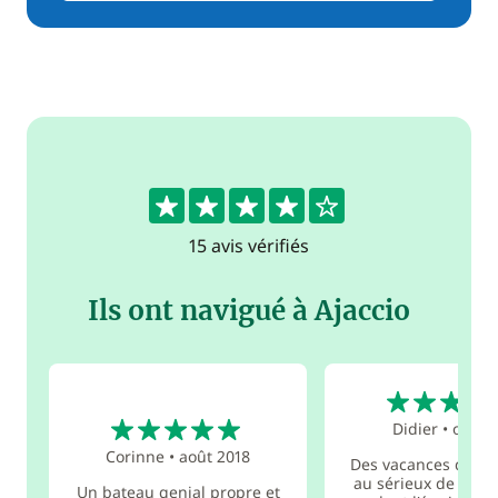
4.4
15 avis vérifiés
Ils ont navigué à Ajaccio
5
5
Didier
•
oct. 2
Corinne
•
août 2018
Des vacances de rê
au sérieux de notre
Un bateau genial propre et