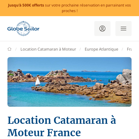
Jusqu'à 500€ offerts
sur votre prochaine réservation en parrainant vos
proches !
GlobeSailor
Location Catamaran à Moteur
Europe Atlantique
France
Location Catamaran à
Moteur France