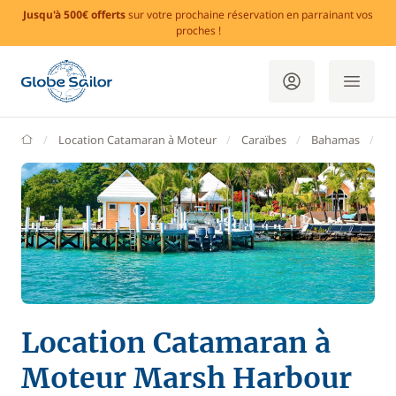
Jusqu'à 500€ offerts
sur votre prochaine réservation en parrainant vos
proches !
GlobeSailor
Location Catamaran à Moteur
Caraïbes
Bahamas
M
Location Catamaran à
Moteur Marsh Harbour