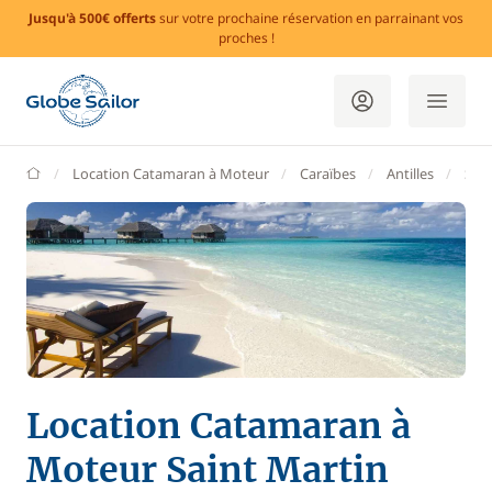
Jusqu'à 500€ offerts
sur votre prochaine réservation en parrainant vos
proches !
GlobeSailor
Location Catamaran à Moteur
Caraïbes
Antilles
Sain
Location Catamaran à
Moteur Saint Martin