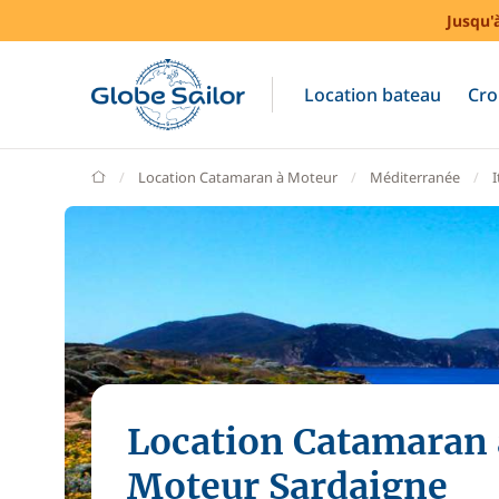
Jusqu'
Location bateau
Cro
GlobeSailor
Location Catamaran à Moteur
Méditerranée
I
Location Catamaran 
Moteur Sardaigne