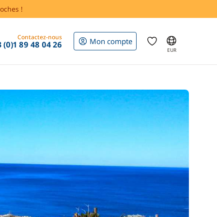
oches !
Contactez-nous
Mon compte
 (0)1 89 48 04 26
EUR