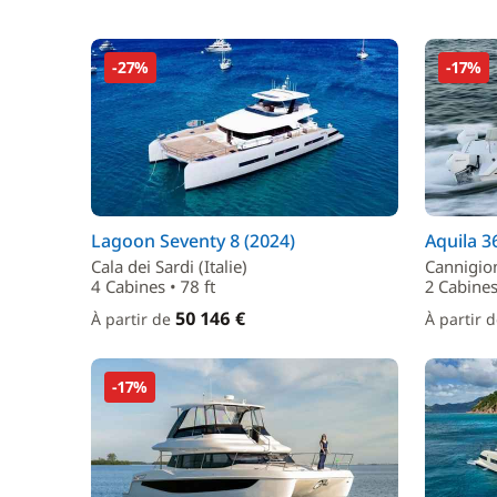
-27%
-17%
Lagoon Seventy 8 (2024)
Aquila 3
Cala dei Sardi (Italie)
Cannigion
4 Cabines • 78 ft
2 Cabines
50 146 €
À partir de
À partir 
-17%