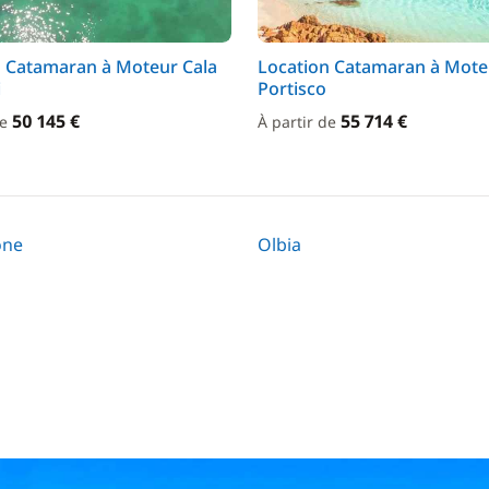
n Catamaran à Moteur Cala
Location Catamaran à Mote
i
Portisco
50 145 €
55 714 €
de
À partir de
one
Olbia