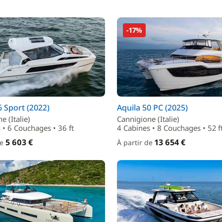
-17%
6 Sport (2022)
Aquila 50 PC (2025)
e (Italie)
Cannigione (Italie)
 • 6 Couchages • 36 ft
4 Cabines • 8 Couchages • 52 f
5 603 €
13 654 €
de
À partir de