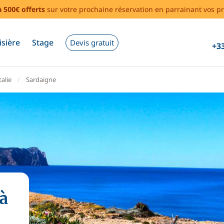
à 500€ offerts
sur votre prochaine réservation en parrainant vos pr
isière
Stage
Devis gratuit
+33
talie
Sardaigne
à