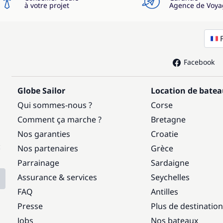
à votre projet
Agence de Voya
Facebook
Globe Sailor
Location de bate
Qui sommes-nous ?
Corse
Comment ça marche ?
Bretagne
Nos garanties
Croatie
:
Nos partenaires
Grèce
Parrainage
Sardaigne
Assurance & services
Seychelles
FAQ
Antilles
Presse
Plus de destinatio
Jobs
Nos bateaux