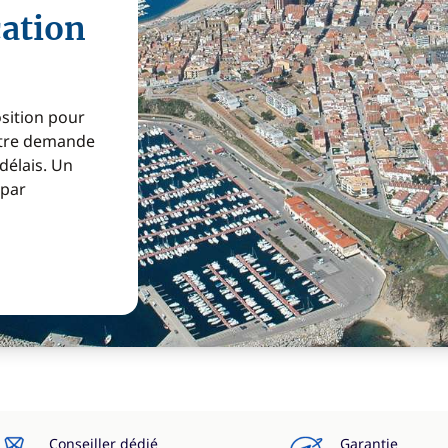
cation
osition pour
Votre demande
 délais. Un
 par
Conseiller dédié
Garantie