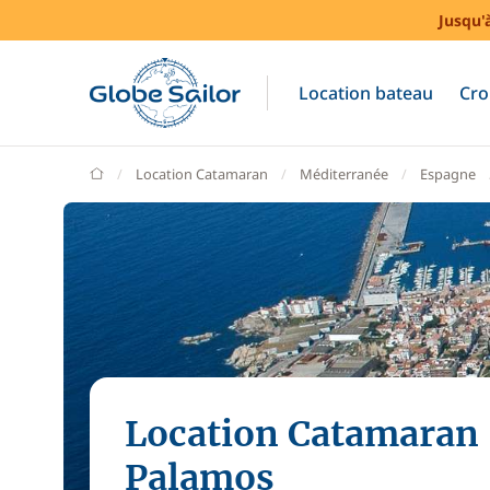
Jusqu'
Location bateau
Cro
GlobeSailor
Location Catamaran
Méditerranée
Espagne
Location Catamaran
Palamos