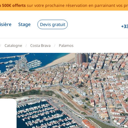
à 500€ offerts
sur votre prochaine réservation en parrainant vos pr
isière
Stage
Devis gratuit
+33
Catalogne
Costa Brava
Palamos