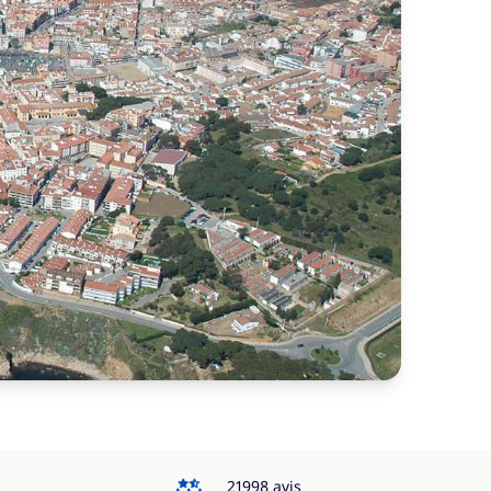
4.3
21998 avis