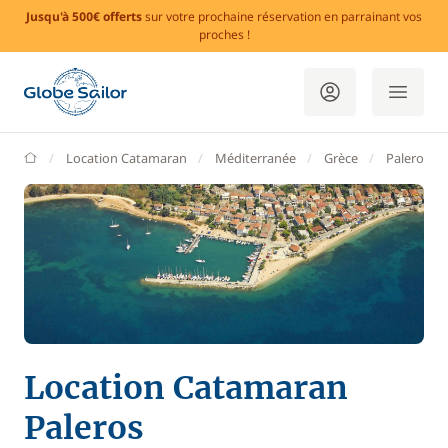
Jusqu'à 500€ offerts
sur votre prochaine réservation en parrainant vos
proches !
GlobeSailor
Location Catamaran
Méditerranée
Grèce
Paleros
Location Catamaran
Paleros