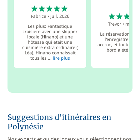
5
5
Fabrice
•
juil. 2026
Trevor
•
mars 2
Les plus: Fantastique
croisière avec une skipper
La réservation a été
locale (Hinano) et une
l'enregistrement
hôtesse qui était une
accroc, et toute la 
cuisinière extra ordinaire (
bord a été parfa
Léa). Hinano connaissait
tous les ...
lire plus
Suggestions d'itinéraires en
Polynésie
Nos experts et guides locaux vous sélectionnent nos