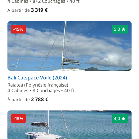
4 Cabines • 8+2 Couchages • 40 ft
3 319 €
À partir de
-15%
5,0
Bali Catspace Voile (2024)
Raïatea (Polynésie française)
4 Cabines • 8 Couchages • 40 ft
2 788 €
À partir de
-15%
4,0