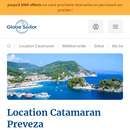
Jusqu'à 500€ offerts
sur votre prochaine réservation en parrainant vos
proches !
GlobeSailor
Location Catamaran
Méditerranée
Grèce
Iles Ionie
Location Catamaran
Preveza