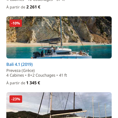
2 261 €
À partir de
-10%
Bali 4.1 (2019)
Preveza (Grèce)
4 Cabines • 8+2 Couchages • 41 ft
1 345 €
À partir de
-23%