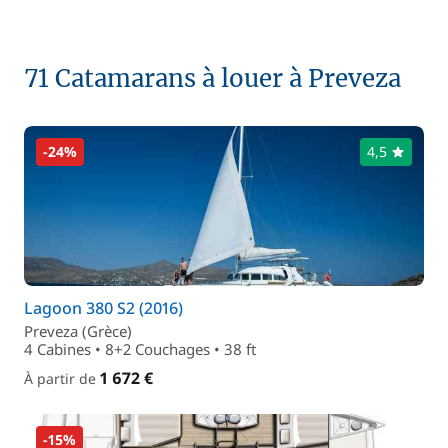
71 Catamarans à louer à Preveza
-24%
4,5
Lagoon 380 S2 (2016)
Preveza (Grèce)
4 Cabines • 8+2 Couchages • 38 ft
1 672 €
À partir de
-15%