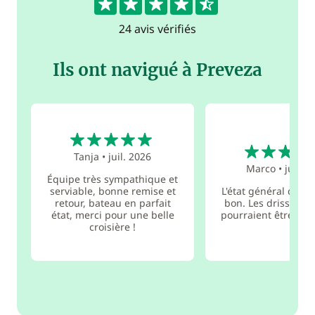
24 avis vérifiés
Ils ont navigué à Preveza
5
5
Tanja
•
juil. 2026
Marco
•
juin 2
Équipe très sympathique et
serviable, bonne remise et
L'état général du b
retour, bateau en parfait
bon. Les drisses d
état, merci pour une belle
pourraient être rem
croisière !