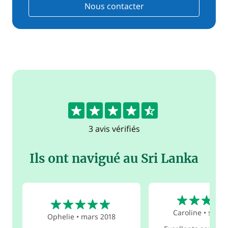
Nous contacter
4.7
3 avis vérifiés
Ils ont navigué au Sri Lanka
5
5
Caroline
•
sept.
Ophelie
•
mars 2018