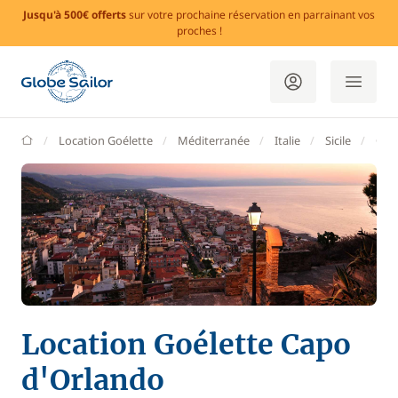
Jusqu'à 500€ offerts
sur votre prochaine réservation en parrainant vos
proches !
GlobeSailor
Location Goélette
Méditerranée
Italie
Sicile
Cap
Location Goélette Capo
d'Orlando