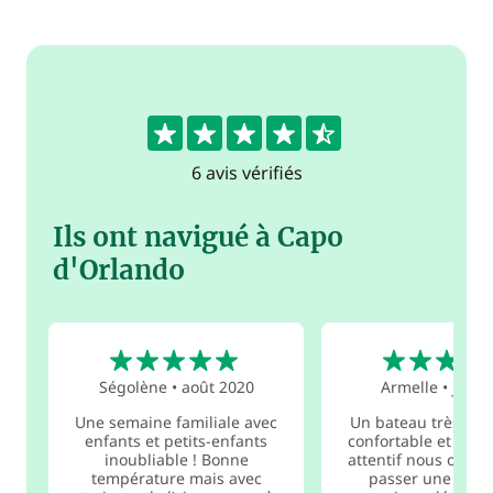
4.7
6 avis vérifiés
Ils ont navigué à Capo
d'Orlando
5
5
Ségolène
•
août 2020
Armelle
•
juil. 
Une semaine familiale avec
Un bateau très spa
enfants et petits-enfants
confortable et un 
inoubliable ! Bonne
attentif nous ont p
température mais avec
passer une excel