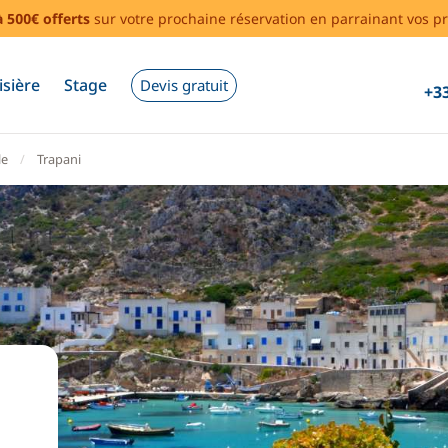
à 500€ offerts
sur votre prochaine réservation en parrainant vos pr
isière
Stage
Devis gratuit
+33
le
Trapani