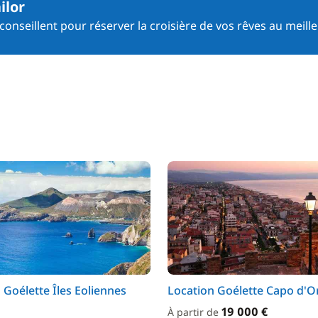
ilor
onseillent pour réserver la croisière de vos rêves au meille
 Goélette Îles Eoliennes
Location Goélette Capo d'O
19 000 €
À partir de