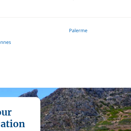
Palerme
iennes
our
cation