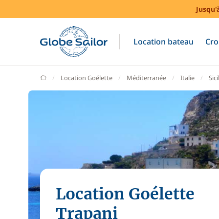
Jusqu'
Location bateau
Cro
GlobeSailor
Location Goélette
Méditerranée
Italie
Sici
Location Goélette
Trapani