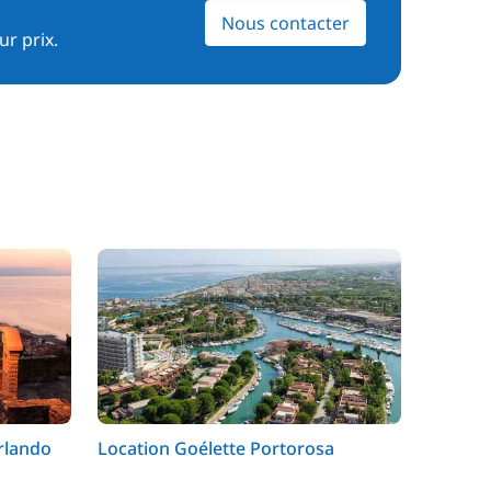
Nous contacter
ur prix.
rlando
Location Goélette Portorosa