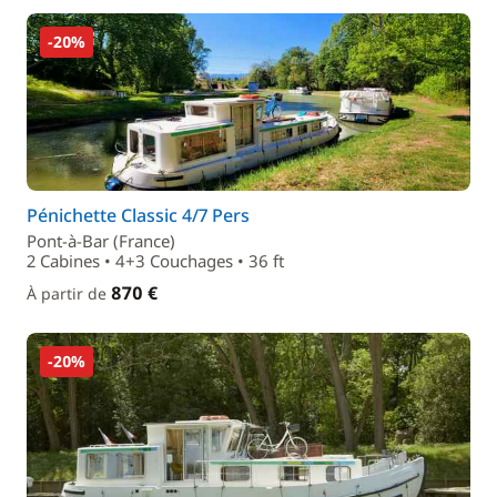
-20%
Pénichette Classic 4/7 Pers
Pont-à-Bar (France)
2 Cabines • 4+3 Couchages • 36 ft
870 €
À partir de
-20%