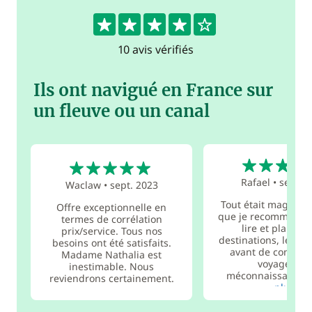
4.3
10 avis vérifiés
Ils ont navigué en France sur
un fleuve ou un canal
5
5
Rafael
•
sept. 
Waclaw
•
sept. 2023
Tout était magnifiq
Offre exceptionnelle en
que je recommande
termes de corrélation
lire et planifier
prix/service. Tous nos
destinations, les te
besoins ont été satisfaits.
avant de commen
Madame Nathalia est
voyage. Par
inestimable. Nous
méconnaissance, b
reviendrons certainement.
plus