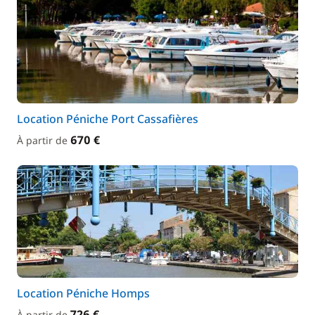
Location Péniche Port Cassafières
670 €
À partir de
Location Péniche Homps
726 €
À partir de