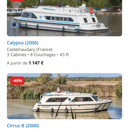
Calypso (2006)
Castelnaudary (France)
3 Cabines • 8 Couchages • 43 ft
1 147 €
À partir de
-40%
Cirrus B (2000)