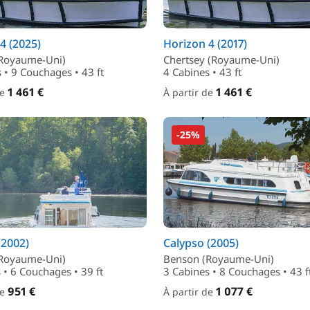
4 (2025)
Horizon 4 (2017)
Royaume-Uni)
Chertsey (Royaume-Uni)
 • 9 Couchages • 43 ft
4 Cabines • 43 ft
1 461 €
1 461 €
de
À partir de
-25%
(2002)
Calypso (2005)
Royaume-Uni)
Benson (Royaume-Uni)
 • 6 Couchages • 39 ft
3 Cabines • 8 Couchages • 43 f
951 €
1 077 €
de
À partir de