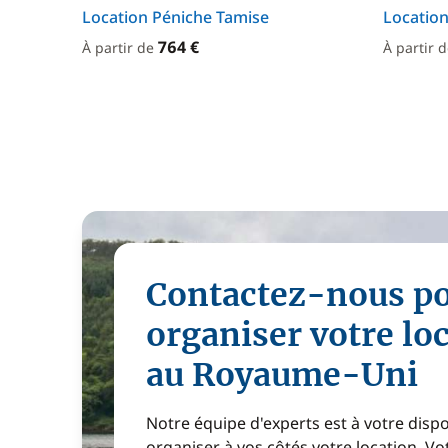
Location Péniche Tamise
Location
764 €
À partir de
À partir 
Contactez-nous p
organiser votre lo
au Royaume-Uni
Notre équipe d'experts est à votre disp
organiser à vos côtés votre location. 