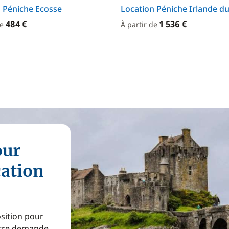
 Péniche Ecosse
Location Péniche Irlande d
484 €
1 536 €
de
À partir de
our
cation
osition pour
Votre demande