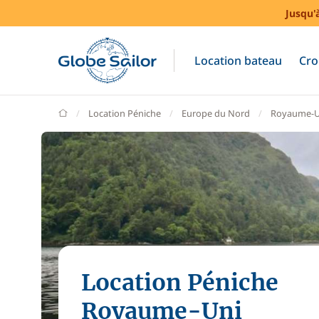
Jusqu'
Location bateau
Cro
GlobeSailor
Location Péniche
Europe du Nord
Royaume-U
Location Péniche
Royaume-Uni