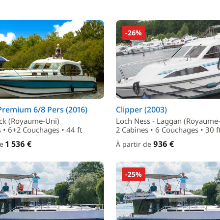
-26%
Premium 6/8 Pers (2016)
Clipper (2003)
eck (Royaume-Uni)
Loch Ness - Laggan (Royaume-
 • 6+2 Couchages • 44 ft
2 Cabines • 6 Couchages • 30 f
1 536 €
936 €
de
À partir de
-25%