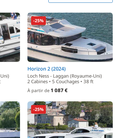
-25%
Horizon 2 (2024)
Uni)
Loch Ness - Laggan (Royaume-Uni)
t
2 Cabines • 5 Couchages • 38 ft
1 087 €
À partir de
-25%