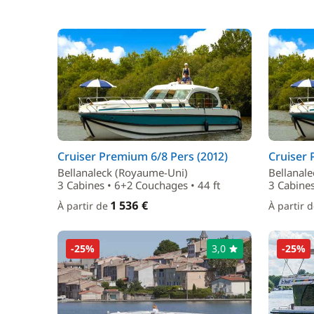
Cruiser Premium 6/8 Pers (2012)
Cruiser 
Bellanaleck (Royaume-Uni)
Bellanal
3 Cabines • 6+2 Couchages • 44 ft
3 Cabines
1 536 €
À partir de
À partir 
-25%
3,0
-25%