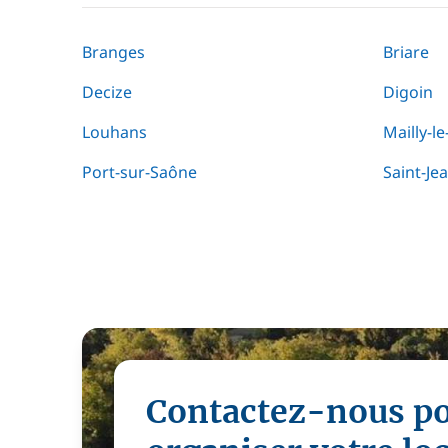
Branges
Briare
Decize
Digoin
Louhans
Mailly-l
Port-sur-Saône
Saint-Je
Contactez-nous p