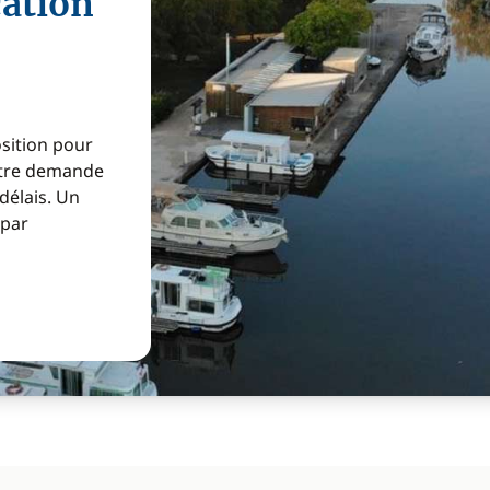
cation
osition pour
Votre demande
 délais. Un
 par