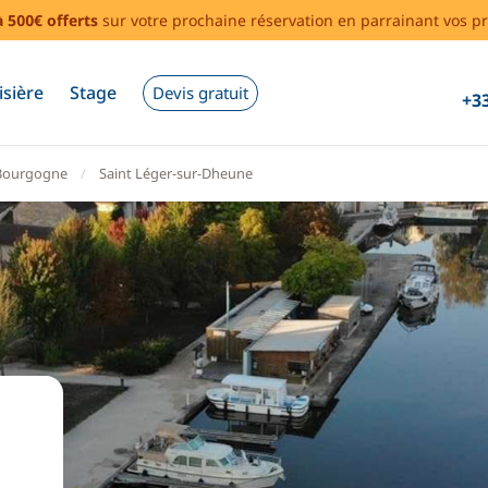
à 500€ offerts
sur votre prochaine réservation en parrainant vos pr
isière
Stage
Devis gratuit
+33
Bourgogne
Saint Léger-sur-Dheune