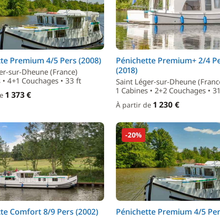
te Premium 4/5 Pers (2008)
Pénichette Premium+ 2/4 P
(2018)
er-sur-Dheune (France)
 • 4+1 Couchages • 33 ft
Saint Léger-sur-Dheune (Franc
1 Cabines • 2+2 Couchages • 31
1 373 €
de
1 230 €
À partir de
-20%
te Comfort 8/9 Pers (2002)
Pénichette Premium 4/5 Per