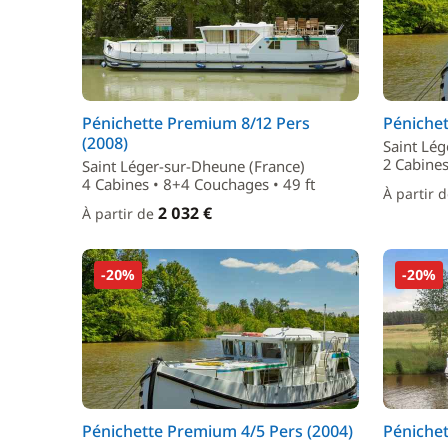
Pénichette Premium 8/12 Pers
Pénichet
(2008)
Saint Lég
2 Cabines
Saint Léger-sur-Dheune (France)
4 Cabines • 8+4 Couchages • 49 ft
À partir 
2 032 €
À partir de
-20%
-20%
Pénichette Premium 4/5 Pers (2004)
Pénichet