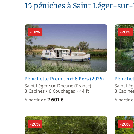
15 péniches à Saint Léger-sur
-10%
-20%
Pénichette Premium+ 6 Pers (2025)
Pénichet
Saint Léger-sur-Dheune (France)
Saint Lég
3 Cabines • 6 Couchages • 44 ft
3 Cabines
2 601 €
À partir de
À partir 
-20%
-20%