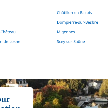
Châtillon-en-Bazois
Dompierre-sur-Besbre
e-Château
Migennes
an-de-Losne
Scey-sur-Saône
our