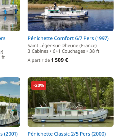
ers
Pénichette Comfort 6/7 Pers (1997)
Saint Léger-sur-Dheune (France)
3 Cabines • 6+1 Couchages • 38 ft
e)
 ft
1 509 €
À partir de
-20%
s (2001)
Pénichette Classic 2/5 Pers (2000)