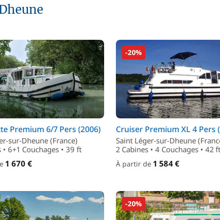
-Dheune
-20%
te Premium 6/7 Pers (2006)
Cruiser Premium XL 4 Pers 
er-sur-Dheune (France)
Saint Léger-sur-Dheune (Franc
 • 6+1 Couchages • 39 ft
2 Cabines • 4 Couchages • 42 f
1 670 €
1 584 €
de
À partir de
-20%