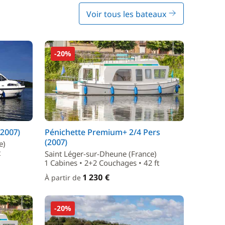
Voir tous les bateaux
-20%
(2007)
Pénichette Premium+ 2/4 Pers
(2007)
e)
t
Saint Léger-sur-Dheune (France)
1 Cabines • 2+2 Couchages • 42 ft
1 230 €
À partir de
-20%