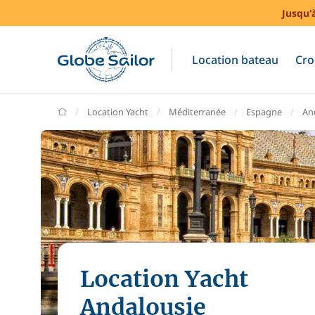
Jusqu'
Location bateau
Cro
GlobeSailor
Location Yacht
Méditerranée
Espagne
An
Location Yacht
Andalousie