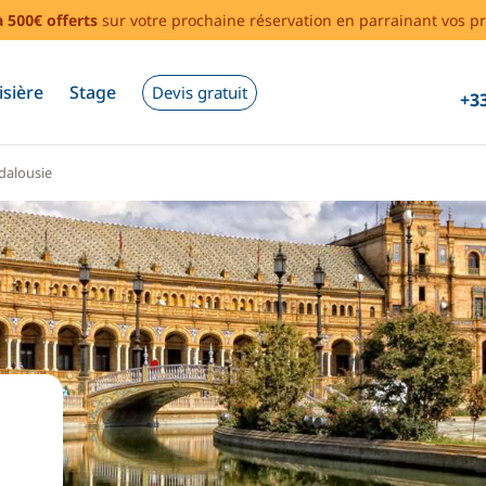
à 500€ offerts
sur votre prochaine réservation en parrainant vos pr
isière
Stage
Devis gratuit
+33
dalousie