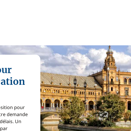
our
cation
osition pour
Votre demande
 délais. Un
 par