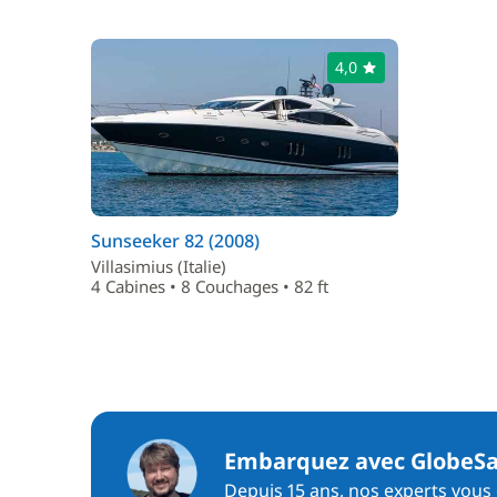
4,0
Sunseeker 82 (2008)
Villasimius (Italie)
4 Cabines • 8 Couchages • 82 ft
Embarquez avec GlobeSa
Depuis 15 ans, nos experts vous c