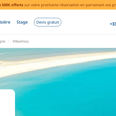
à 500€ offerts
sur votre prochaine réservation en parrainant vos pr
isière
Stage
Devis gratuit
+33
gne
Villasimius