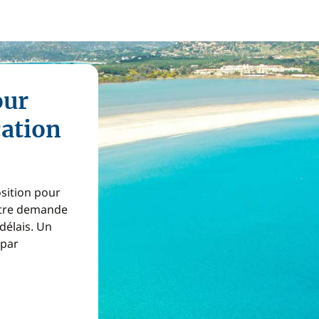
our
cation
osition pour
Votre demande
 délais. Un
 par