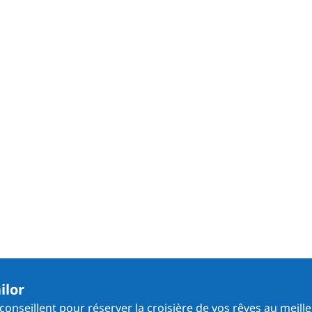
ilor
onseillent pour réserver la croisière de vos rêves au meille