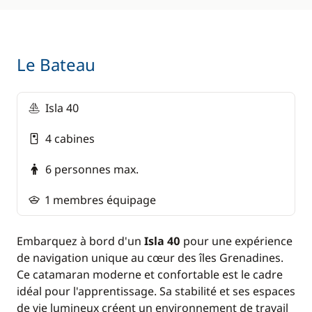
Assurance annulation/rapatriement
*La
caisse de bord inclut
: l'avitaillement, le
Le Bateau
carburant, les taxes de navigation et les frais de
mouillage et de douane. Le montant est donné à
titre indicatif et pourra être ajusté
Isla 40
équitablement entre les participants en cas de
dépassement.
4 cabines
6 personnes max.
1 membres équipage
Embarquez à bord d'un
Isla 40
pour une expérience
de navigation unique au cœur des îles Grenadines.
Ce catamaran moderne et confortable est le cadre
idéal pour l'apprentissage. Sa stabilité et ses espaces
de vie lumineux créent un environnement de travail