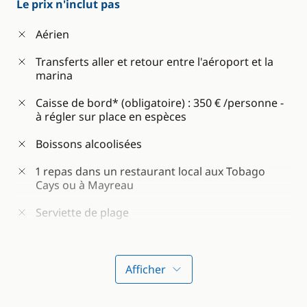
Le prix n'inclut pas
Aérien
Transferts aller et retour entre l'aéroport et la
marina
Caisse de bord* (obligatoire) : 350 € /personne -
à régler sur place en espèces
Boissons alcoolisées
1 repas dans un restaurant local aux Tobago
Cays ou à Mayreau
Serviette de plage
Carnet FFV (Fédération Française de Voile) si
vous n'en avez pas : 25 € /personne
Afficher
Réduction si vous réservez 1 cabine pour 2
personnes : -50€ /personne