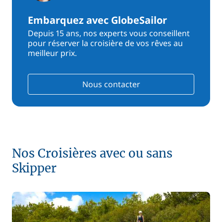
Embarquez avec GlobeSailor
Depuis 15 ans, nos experts vous conseillent
pour réserver la croisière de vos rêves au
meilleur prix.
Nous contacter
Nos Croisières avec ou sans
Skipper