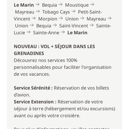
(environ 2h30)
Le Marin
Bequia
Moustique
Mayreau
Tobago Cays
Petit-Saint-
JOUR 3 : Bequia - Moustique - Mayreau
(environ
Vincent
Morpion
Union
Mayreau
5h)
Union
Bequia
Saint-Vincent
Sainte-
Départ matinal en direction de Moustique où vous
Lucie
Sainte-Anne
Le Marin
prendrez votre petit-déjeuner. Vous découvrirez une
île privée particulièrement appréciée de stars telles
NOUVEAU : VOL + SÉJOUR DANS LES
que : le prince William et son épouse, Mick Jagger,
GRENADINES
Bryan Adams et bien d’autres. Déjeuner et
Découvrez nos services 100%
navigation vers Mayreau, l’île la moins peuplée de
personnalisables pour faciliter l'organisation
l’archipel. Après environ 30 minutes de marche
de vos vacances.
depuis la plage, vous atteindrez l’unique village de
l’île. Perché sur une colline, ce dernier offre une vue
Service Sérénité :
Réservation de vos billets
incroyable sur les îles voisines. Dîner et nuit à bord.
d’avion.
Service Extension :
Réservation de votre
JOUR 4 : Mayreau - Tobago Cays
(environ 30 min)
séjour à terre (hébergement et/ou excursions)
Vous aurez la matinée pour continuer votre
avant ou après votre croisière.
exploration de Mayreau et faire du snorkeling dans
la baie. Après le déjeuner, le skipper met les voiles