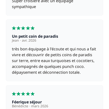
Super croisière avec un équipage
Vous visiterez un village parsemé de marchands de
sympathique
fruits et légumes locaux, de cafés… dans une
ambiance chaleureuse. Dîner et nuit à bord.
JOUR 8 : Union - Bequia - Saint-Vincent
(environ
5
2h30 et 4h30)
Un petit coin de paradis
Le capitaine mettra le cap sur Bequia en début de
Jean
avr. 2026
matinée. Déjeuner à bord. Votre remontée vers le
nord se poursuit jusqu’à Cumberland Bay, située
très bon équipage à l'écoute et qui nous a fait
sous le vent de Saint-Vincent. Dîner et nuit à bord.
vivre et découvrir de petits coins de paradis
sur terre, entre eaux turquoises et cocotiers,
JOUR 9 : Saint-Vincent - Sainte-Lucie
(environ 5h30)
accompagnés de quelques punch coco.
Profitez de votre temps libre pour explorer cette île
dépaysement et déconnection totale.
volcanique. Villages typiques, baignades et paysages
caribéens rythmeront votre matinée. Vous
déjeunerez sur l'eau pendant que le catamaran
5
voguera sous le vent de Sainte-Lucie, vers les 2
Pitons. Dîner et nuit à bord.
Féerique séjour
Bénédicte
mars 2026