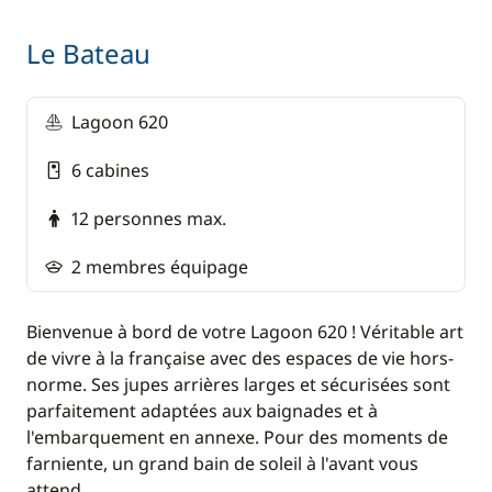
2027
Le Bateau
Forfait excursions (à régler lors de la
réservation) : 170 € /personne
Lagoon 620
Tour de Bequia en taxi avec panorama sur la côte
6 cabines
caraïbe
Soirée barbecue avec apéritif et dîner aux
12 personnes max.
Tobago Cays
2 membres équipage
Balade dans les terres de St-Vincent en minibus
avec chauffeur guide
Bienvenue à bord de votre Lagoon 620 ! Véritable art
Visite de l’île de Sainte-Lucie en taxi avec
de vivre à la française avec des espaces de vie hors-
chauffeur et guide
norme. Ses jupes arrières larges et sécurisées sont
parfaitement adaptées aux baignades et à
l'embarquement en annexe. Pour des moments de
IMPORTANT :
Pénalités pour tout retard d'envoi
des documents (passeport, contrat...) à moins de
farniente, un grand bain de soleil à l'avant vous
10 jours avant le départ : 150 € / cabine (à régler
attend.