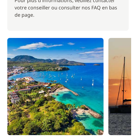
Pour plus d'informations, veuillez contacter
sur les Tobago Cays, une réserve protégée
votre conseiller ou consulter nos FAQ en bas
composée de 5 îlots coralliens. Partez à la
de page.
découverte de la flore sous-marine et de la barrière
de corail en enfilant palmes, masque et tuba. En
vous baladant sur l'île, vous croiserez des cactus,
des frangipaniers et des arbustes endémiques.
En option
: Barbecue sur la plage : apéritif, dîner
langouste ou lambis et poisson, selon la saison.
JOUR 5 : Tobago Cays - Petit Saint-Vincent
(environ
1h)
Après le petit-déjeuner, pourquoi ne pas profiter
d'une baignade avec les tortues marines avant de
reprendre la navigation en direction de Petit Saint-
Vincent. Après-midi dédiée aux activités nautiques.
Possibilité de visiter les bars à terre en début de
soirée. Dîner et nuit à bord.