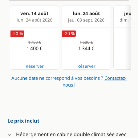
ven. 14 août
lun. 24 août
jeu. 0
lun. 24 août 2026
jeu. 03 sept. 2026
dim. 13 s
-20 %
-20 %
1 750 €
1 680 €
1 400 €
1 344 €
Épu
Réserver
Réserver
Aucune date ne correspond à vos besoins ?
Contactez-
nous !
Le prix inclut
Hébergement en cabine double climatisée avec