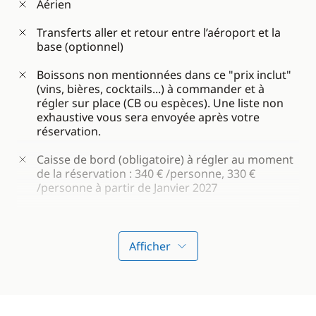
fioul)
Aérien
Assurance du bateau et des passagers
Transferts aller et retour entre l’aéroport et la
base (optionnel)
Sports nautiques à bord : équipement de
plongée libre (palmes, masque et tuba) 2
Boissons non mentionnées dans ce "prix inclut"
paddles et kayak de mer
(vins, bières, cocktails...) à commander et à
régler sur place (CB ou espèces). Une liste non
exhaustive vous sera envoyée après votre
réservation.
Caisse de bord (obligatoire) à régler au moment
de la réservation : 340 € /personne, 330 €
/personne à partir de Janvier 2027
Supplément régime alimentaire spécifique
(végétarien, pescétarien, vegan, sans gluten,
diabétique, sans poisson/fruits de mer, sans
Afficher
lactose, sans produit laitier) : 170 € /personne
Supplément cabine supérieure (avant ou arrière)
: 270 € /cabine en croisière partagée et en
privatisation, 285 € /cabine à partir de Janvier