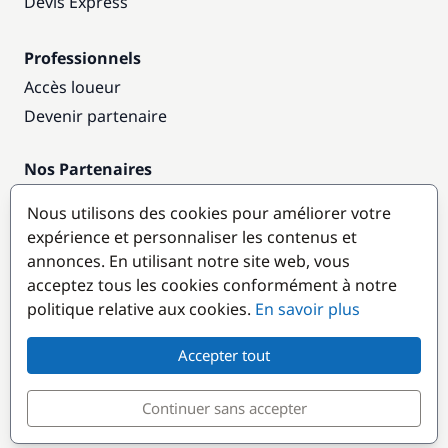
Devis Express
Professionnels
Accès loueur
Devenir partenaire
Nos Partenaires
Annuaire nautique
Nous utilisons des cookies pour améliorer votre
expérience et personnaliser les contenus et
Destinations populaires
annonces. En utilisant notre site web, vous
acceptez tous les cookies conformément à notre
politique relative aux cookies.
En savoir plus
Accepter tout
Continuer sans accepter
© GlobeSailor
Croisières & Location de bateaux depuis