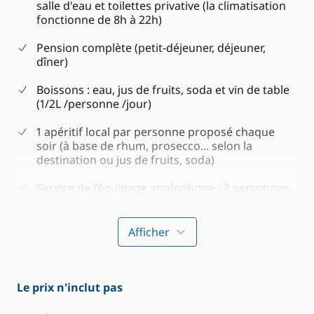
salle d'eau et toilettes privative (la climatisation
fonctionne de 8h à 22h)
Pension complète (petit-déjeuner, déjeuner,
dîner)
Boissons : eau, jus de fruits, soda et vin de table
(1/2L /personne /jour)
1 apéritif local par personne proposé chaque
soir (à base de rhum, prosecco... selon la
destination ou jus de fruits, soda)
Service de l’équipage anglophone : 2 personnes
(capitaine, steward/cuisinier)
3 jeux de draps, serviettes y compris de
Afficher
serviettes de plage par personne et par semaine
Gel douche et shampoing
Le prix n'inclut pas
Consommables pour le bateau (eau, essence et