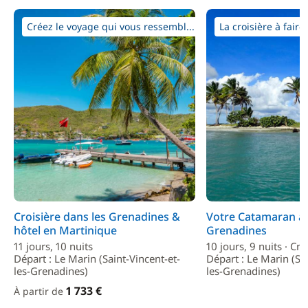
Créez le voyage qui vous ressembl...
La croisière à faire
Croisière dans les Grenadines &
Votre Catamaran av
hôtel en Martinique
Grenadines
11 jours, 10 nuits
10 jours, 9 nuits · Cro
Départ : Le Marin (Saint-Vincent-et-
Départ : Le Marin (Sai
les-Grenadines)
les-Grenadines)
1 733 €
À partir de