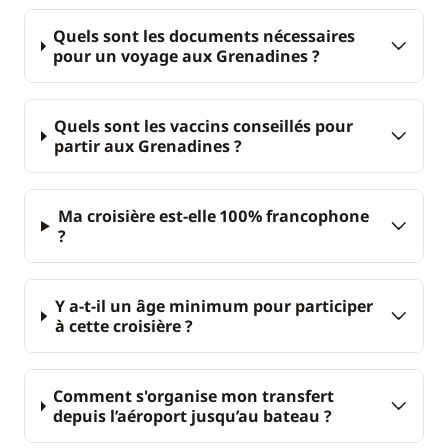
sources minérales et ses bains de soufre. Vous vous
Quels sont les documents nécessaires
baladerez près du cratère, entre les fumées et les geysers
pour un voyage aux Grenadines ?
d'eau (environ 3h30).
JOUR 11 : Sainte-Anne - Le Marin
(environ 30 min)
Quels sont les vaccins conseillés pour
Petit-déjeuner à bord et courte navigation pour
partir aux Grenadines ?
débarquer au port du Marin à 10h.
Ma croisière est-elle 100% francophone
?
Y a-t-il un âge minimum pour participer
à cette croisière ?
Comment s'organise mon transfert
depuis l’aéroport jusqu’au bateau ?