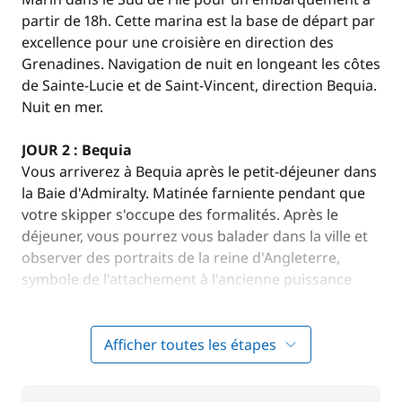
partir de 18h. Cette marina est la base de départ par
excellence pour une croisière en direction des
Grenadines. Navigation de nuit en longeant les côtes
de Sainte-Lucie et de Saint-Vincent, direction Bequia.
Nuit en mer.
JOUR 2 : Bequia
Vous arriverez à Bequia après le petit-déjeuner dans
la Baie d'Admiralty. Matinée farniente pendant que
votre skipper s'occupe des formalités. Après le
déjeuner, vous pourrez vous balader dans la ville et
observer des portraits de la reine d'Angleterre,
symbole de l'attachement à l'ancienne puissance
coloniale. Dîner et nuit à bord.
En option
: Découverte du village de Bequia en taxi, en
Afficher toutes les étapes
empruntant une route panoramique bordant la côte
caraïbe, ponctuée de points de vue et d’arrêts photos.