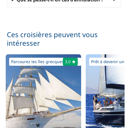
N'hésitez pas à nous contacter pour plus d'informations.
Ces croisières peuvent vous
intéresser
Parcourez les îles grecques du no...
3,0
Prêt à devenir un 