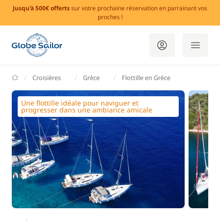
Jusqu'à 500€ offerts
sur votre prochaine réservation en parrainant vos
proches !
GlobeSailor
Croisières
Grèce
Flottille en Grèce
Une flottille idéale pour naviguer et
progresser dans une ambiance amicale