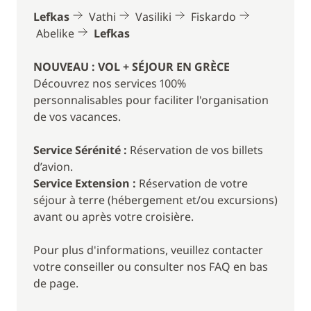
Lefkas
Vathi
Vasiliki
Fiskardo
JOUR 4 : Vasiliki - Fiskardo (Céphalonie)
(environ 11
Abelike
Lefkas
milles)
Vous partez plein sud en direction de Céphalonie, la
NOUVEAU : VOL + SÉJOUR EN GRÈCE
plus grande des îles ioniennes. Vous jetez l'ancre au
Découvrez nos services 100%
nord de l'île, dans le petit port de Fiskardo. En vous
personnalisables pour faciliter l'organisation
baladant dans cet ancien village de pêcheurs, vous
de vos vacances.
découvrirez des maisons vénitiennes du XVIIIe
siècle. Vous pourrez également vous détendre sur
Service Sérénité :
Réservation de vos billets
ses plages de galets (à Foki Beach par exemple) ou
d’avion.
sortir palmes, masques et tubas pour explorer les
Service Extension :
Réservation de votre
fonds marins. Ici encore tavernes et restaurants ne
séjour à terre (hébergement et/ou excursions)
manquent pas !
avant ou après votre croisière.
JOUR 5 : Navigation libre
Pour plus d'informations, veuillez contacter
Aujourd'hui, vous disposez de votre journée pour
votre conseiller ou consulter nos FAQ en bas
naviguer où bon vous semble. De Fiskardo, vous
de page.
pouvez longer la côte jusqu'au sud de l'île en faisant
des arrêts dans de paisibles criques ou vous rendre