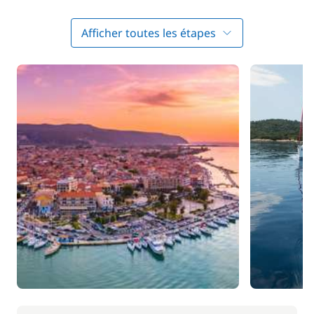
un premier plongeon. À votre arrivée à Vathi, vous
découvrirez des maisons charmantes blanchies à la
Afficher toutes les étapes
chaux. Les amateurs de randonnée apprécieront les
sentiers qui longent la côte, offrant une vue sublime
sur la mer Ionienne. Après cela, vous aurez bien
mérité un rafraîchissement dans l'une des
nombreuses tavernes locales.
JOUR 3 : Vathi - Vasiliki (Lefkas)
(environ 17 milles)
Vous hissez les voiles et suivez la côte sud de Lefkas
jusqu'à Vasiliki. Cette baie abritée est considérée
comme l'un des meilleurs spots de planche à voile
au monde. Peut-être vous laisserez-vous tenter par
une petite séance d'initiation ? Vous pourrez aussi
descendre à terre et marcher le long de la côte pour
vous détendre sur la plage d'Agiofili. Le lieu est
également propice à l’escalade et permet d’avoir un
autre point de vue sur les paysages. Envie de tester ?