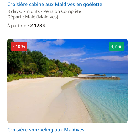
Croisière cabine aux Maldives en goélette
8 days, 7 nights · Pension Complète
Départ : Malé (Maldives)
2 123 €
À partir de
- 10 %
4,7
Croisière snorkeling aux Maldives