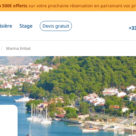
à 500€ offerts
sur votre prochaine réservation en parrainant vos pr
isière
Stage
Devis gratuit
+33
Marina Imbat