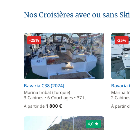
Nos Croisières avec ou sans Sk
-25%
-25%
Bavaria C38 (2024)
Bavaria 
Marina Imbat (Turquie)
Marina I
3 Cabines • 6 Couchages • 37 ft
2 Cabines
1 800 €
À partir de
À partir 
4,0