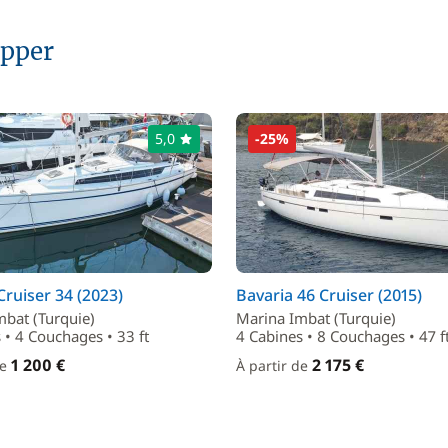
ipper
5,0
-25%
Cruiser 34 (2023)
Bavaria 46 Cruiser (2015)
mbat (Turquie)
Marina Imbat (Turquie)
 • 4 Couchages • 33 ft
4 Cabines • 8 Couchages • 47 f
1 200 €
2 175 €
de
À partir de