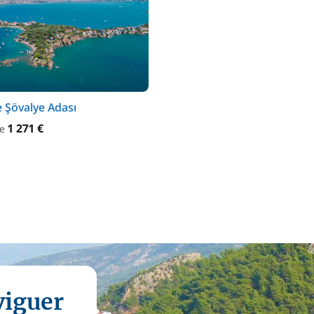
e Şövalye Adası
1 271 €
de
viguer