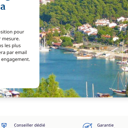
na
osition pour
ur mesure.
s les plus
era par email
ns engagement.
Conseiller dédié
Garantie