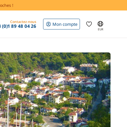
oches !
Contactez-nous
Mon compte
 (0)1 89 48 04 26
EUR