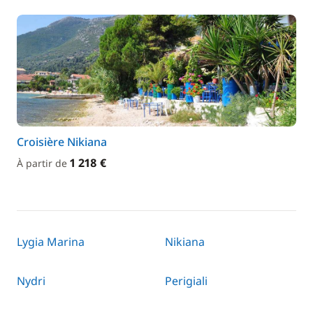
Croisière Nikiana
1 218 €
À partir de
Lygia Marina
Nikiana
Nydri
Perigiali