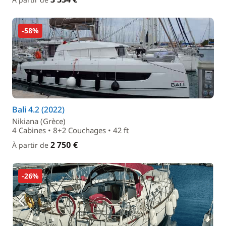
-58%
Bali 4.2 (2022)
Nikiana (Grèce)
4 Cabines • 8+2 Couchages • 42 ft
2 750 €
À partir de
-26%