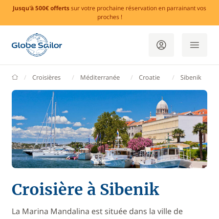
Jusqu'à 500€ offerts
sur votre prochaine réservation en parrainant vos
proches !
GlobeSailor
Croisières
Méditerranée
Croatie
Sibenik
Croisière à Sibenik
La Marina Mandalina est située dans la ville de