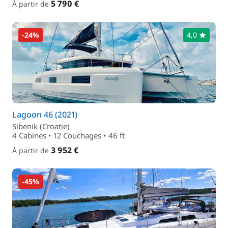
5 790 €
À partir de
-24%
4,0
Lagoon 46 (2021)
Sibenik (Croatie)
4 Cabines • 12 Couchages • 46 ft
3 952 €
À partir de
-45%