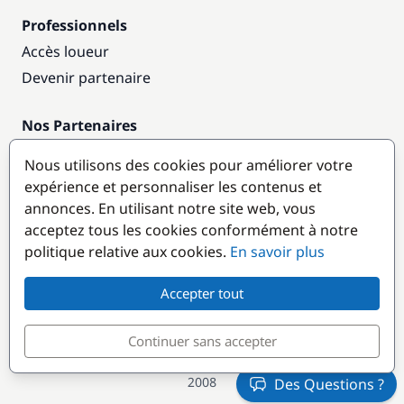
Professionnels
Accès loueur
Devenir partenaire
Nos Partenaires
Annuaire nautique
Nous utilisons des cookies pour améliorer votre
expérience et personnaliser les contenus et
Destinations populaires
annonces. En utilisant notre site web, vous
acceptez tous les cookies conformément à notre
politique relative aux cookies.
En savoir plus
Accepter tout
Continuer sans accepter
© GlobeSailor
Croisières & Location de bateaux depuis
2008
Des Questions ?