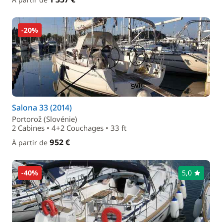
-20%
Salona 33 (2014)
Portorož (Slovénie)
2 Cabines • 4+2 Couchages • 33 ft
952 €
À partir de
-40%
5,0