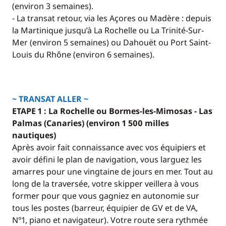
(environ 3 semaines).
• Deux dérives escamotables
- La transat retour, via les Açores ou Madère : depuis
• Mât en aluminium
la Martinique jusqu’à La Rochelle ou La Trinité-Sur-
• Bout-dehors
Mer (environ 5 semaines) ou Dahouët ou Port Saint-
• Barres franches
Louis du Rhône (environ 6 semaines).
• GV 3 ris
• Solent et trinquette sur emmagasineur
• Gennaker sur emmagasineur
• Spi avec chaussette
~ TRANSAT ALLER ~
ETAPE 1 : La Rochelle ou Bormes-les-Mimosas - Las
Palmas (Canaries) (environ 1 500 milles
nautiques)
Après avoir fait connaissance avec vos équipiers et
avoir défini le plan de navigation, vous larguez les
amarres pour une vingtaine de jours en mer. Tout au
long de la traversée, votre skipper veillera à vous
former pour que vous gagniez en autonomie sur
tous les postes (barreur, équipier de GV et de VA,
N°1, piano et navigateur). Votre route sera rythmée