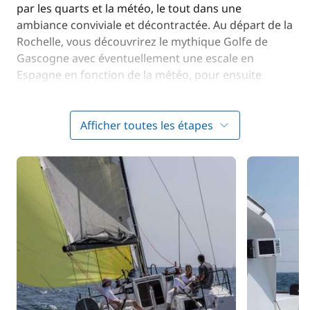
par les quarts et la météo, le tout dans une
ambiance conviviale et décontractée. Au départ de la
Rochelle, vous découvrirez le mythique Golfe de
Gascogne avec éventuellement une escale en
Espagne en fonction de la météo, pour ensuite
glisser le long du Portugal avec les premiers alizés.
Depuis Bormes-les-Mimosas, vous passerez le
détroit de Gibraltar, un des lieux les plus fréquentés
Afficher toutes les étapes
par les navires du monde entier. Il faudra donc
ouvrir l’œil.
ETAPE 2 : Les Canaries > Le Marin (Martinique)
(environ 3 000 milles nautiques)
L’aventure maritime continue pour certains,
démarre pour d’autres. Une transat’ réserve de
nombreuses surprises et les occupations ne
manquent pas. Entre les points météo, le check up
quotidien du bateau, les calculs de position, les
coups de vent, le réglage des voiles, le bricolage, la