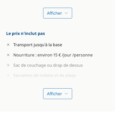
Assurance du bateau
Afficher
Nettoyage de fin de croisière
"Passeport Voile" - Licence FF Voile (valable
l'année de l'achat)
Le prix n'inclut pas
Transport jusqu'à la base
Nourriture : environ 15 € /jour /personne
Sac de couchage ou drap de dessus
Serviettes de toilette et de plage
Afficher