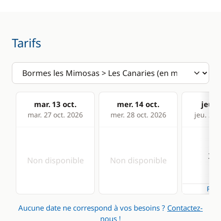
Tarifs
mar. 13 oct.
mer. 14 oct.
jeu. 1
mar. 27 oct. 2026
mer. 28 oct. 2026
jeu. 29 
3 2
Non disponible
Non disponible
Rése
Aucune date ne correspond à vos besoins ?
Contactez-
nous !