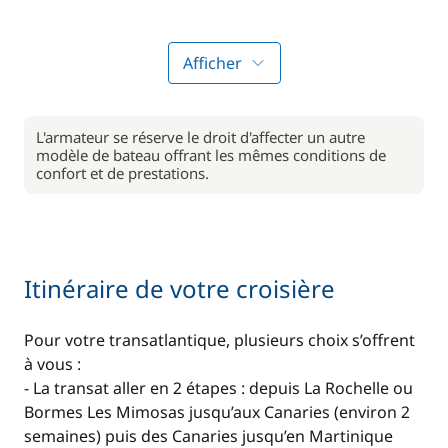
• Trinquette arisable
• Gennaker sur emmagasineur
• Spi asymétrique avec chaussette
Afficher
• Hydrogénérateurs
Equipements du RM 1180 :
L'armateur se réserve le droit d'affecter un autre
modèle de bateau offrant les mêmes conditions de
• Construction pont sandwich / contreplaque époxy
confort et de prestations.
pour la coque
• Mât carbone
• Bout-dehors
• Double barres à roue
• GV 3 ris
Itinéraire de votre croisière
• Génois sur enrouleur
• Trinquette sur enrouleur
Pour votre transatlantique, plusieurs choix s’offrent
• Gennaker sur emmagasineur
à vous :
• Spi asymétrique avec chaussette
- La transat aller en 2 étapes : depuis La Rochelle ou
• Dessalinisateur
Bormes Les Mimosas jusqu’aux Canaries (environ 2
semaines) puis des Canaries jusqu’en Martinique
Equipements du TS 42 :