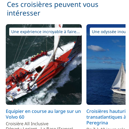
Ces croisières peuvent vous
intéresser
Une expérience incroyable à faire...
Une odyssée inoubl
Equipier en course au large sur un
Croisières hauturiè
Volvo 60
transatlantiques à 
Peregrina
Croisière All Inclusive
Départ : Lorient - La Base (France)