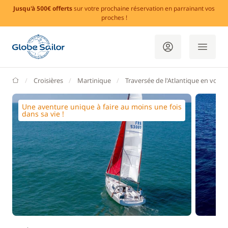
Jusqu'à 500€ offerts
sur votre prochaine réservation en parrainant vos
proches !
GlobeSailor
Croisières
Martinique
Traversée de l'Atlantique en voilier
Une aventure unique à faire au moins une fois
dans sa vie !