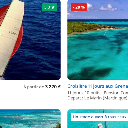
5,0
- 20 %
Croisière 11 jours aux Gren
3 220 €
À partir de
11 jours, 10 nuits · Pension Co
Départ : Le Marin (Martinique)
Un stage ouvert à tous ceux e