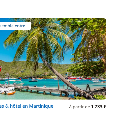
semble entre...
es & hôtel en Martinique
1 733 €
À partir de