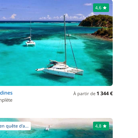
4,6
adines
1 344 €
À partir de
mplète
n quête d'a...
4,8