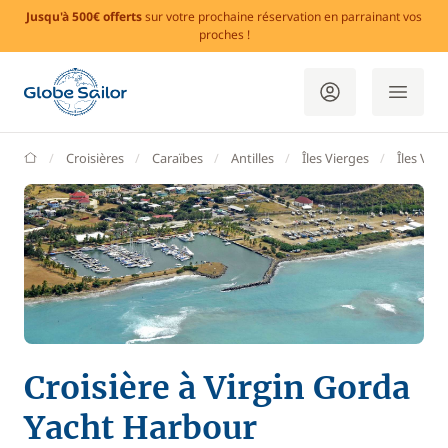
Jusqu'à 500€ offerts
sur votre prochaine réservation en parrainant vos
proches !
GlobeSailor
Croisières
Caraïbes
Antilles
Îles Vierges
Îles Vie
Croisière à Virgin Gorda
Yacht Harbour