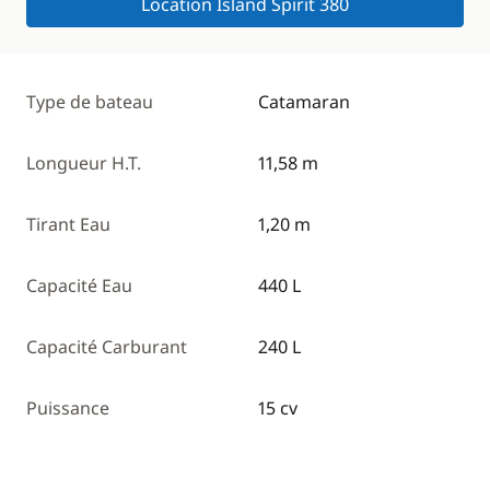
Location Island Spirit 380
Type de bateau
Catamaran
Longueur H.T.
11,58 m
Tirant Eau
1,20 m
Capacité Eau
440 L
Capacité Carburant
240 L
Puissance
15 cv