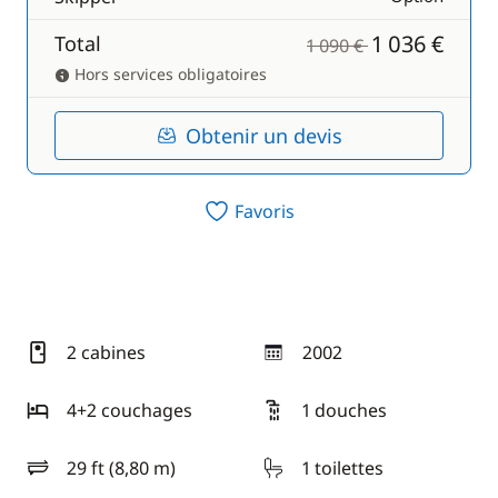
1 036 €
Total
1 090 €
Hors services obligatoires
Obtenir un devis
Favoris
2 cabines
2002
année
4+2 couchages
1 douches
29 ft (8,80 m)
1 toilettes
longueur