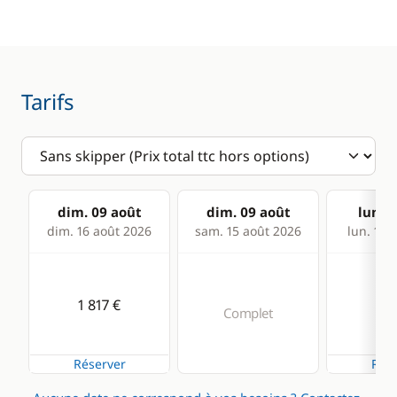
Guide & cartes
Tarifs
dim. 09 août
dim. 09 août
lun. 1
dim. 16 août 2026
sam. 15 août 2026
lun. 17 
1 817 €
1 8
Complet
Réserver
Rése