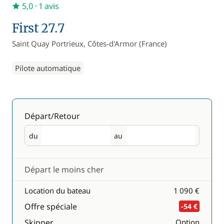
5,0
· 1 avis
First 27.7
Saint Quay Portrieux, Côtes-d'Armor (France)
Pilote automatique
Départ/Retour
du
au
Départ
Retour
Départ le moins cher
Location du bateau
1 090 €
Offre spéciale
-54 €
Skipper
Option