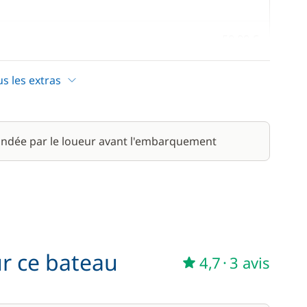
50,00 €
15,00 €
us les extras
140,00 €
ndée par le loueur avant l'embarquement
200,00 €
50,00 €
/ semaine
15,00 €
ur ce bateau
4,7
·
3 avis
810,00 €
6,00 €