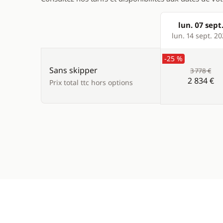
lun. 07 sept
Products
lun. 14 sept. 2
-25 %
Sans skipper
3 778 €
2 834 €
Prix total ttc hors options