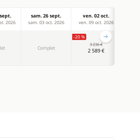
sept.
sam. 26 sept.
ven. 02 oct.
sam
pt. 2026
sam. 03 oct. 2026
ven. 09 oct. 2026
sam. 
-20 %
3 236 €
et
Complet
C
2 589 €