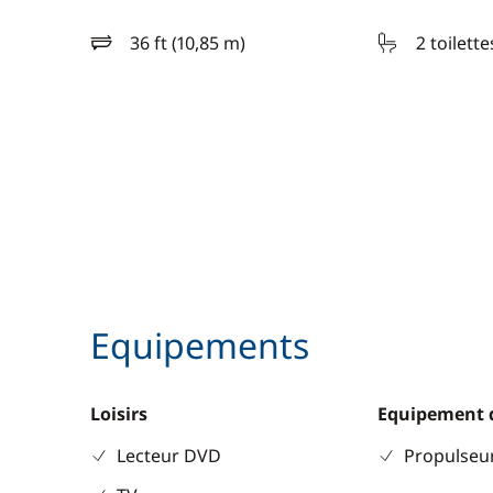
36 ft (10,85 m)
2 toilette
longueur
Equipements
Loisirs
Equipement 
Lecteur DVD
Propulseur