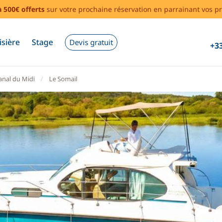
à 500€ offerts
sur votre prochaine réservation en parrainant vos pr
isière
Stage
Devis gratuit
+33
anal du Midi
Le Somail