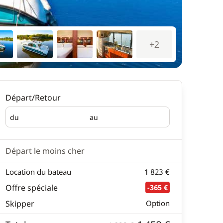
+2
Départ/Retour
du
au
Départ
Retour
Départ le moins cher
Location du bateau
1 823 €
Offre spéciale
-365 €
Skipper
Option