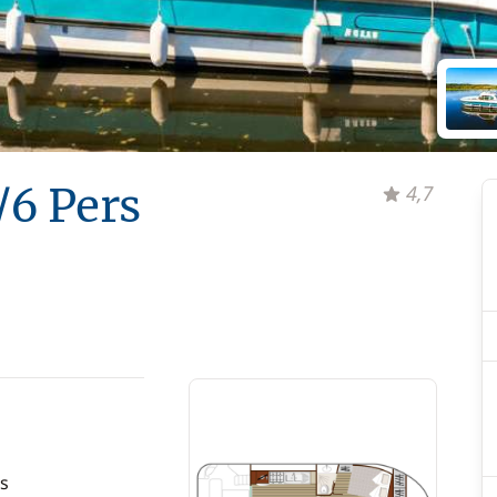
/6 Pers
4,7
s