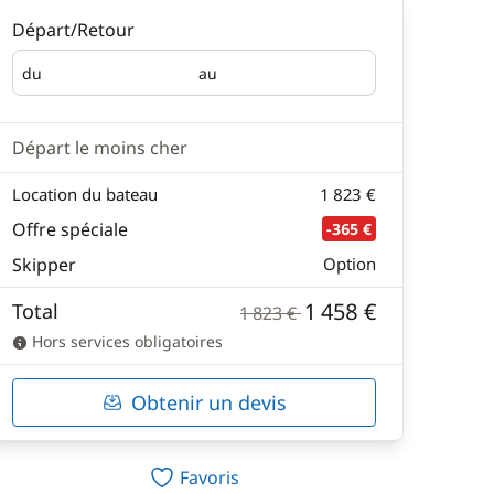
Départ/Retour
du
au
Départ
Retour
Départ le moins cher
Location du bateau
1 823 €
Offre spéciale
-365 €
Skipper
Option
1 458 €
Total
1 823 €
Hors services obligatoires
Obtenir un devis
Favoris