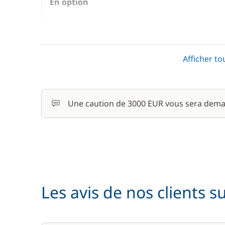
En option
Animaux de compagnie
Convertisseur 12 V / 220 V
Afficher to
Forfait Nettoyage Retour
Une caution de 3000 EUR vous sera dema
Frais de Convoyage
Location de vélo - Adulte
Matelas de pont
Les avis de nos clients s
Pack Confort