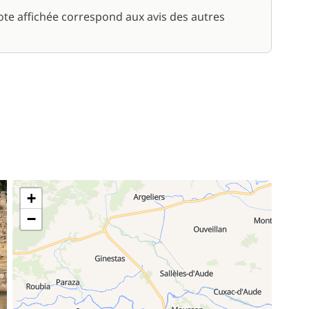
/ nuit
note affichée correspond aux avis des autres
55,00 €
+
−