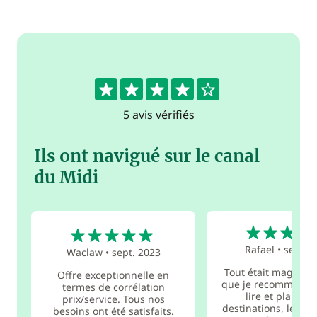
4.2
5 avis vérifiés
Ils ont navigué sur le canal
du Midi
5
5
Rafael
•
sept. 
Waclaw
•
sept. 2023
Tout était magnifiq
Offre exceptionnelle en
que je recommande
termes de corrélation
lire et planifier
prix/service. Tous nos
destinations, les te
besoins ont été satisfaits.