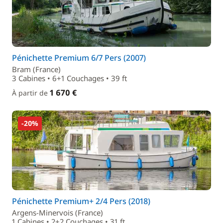
Pénichette Premium 6/7 Pers (2007)
Bram (France)
3 Cabines • 6+1 Couchages • 39 ft
1 670 €
À partir de
-20%
Pénichette Premium+ 2/4 Pers (2018)
Argens-Minervois (France)
1 Cabines • 2+2 Couchages • 31 ft