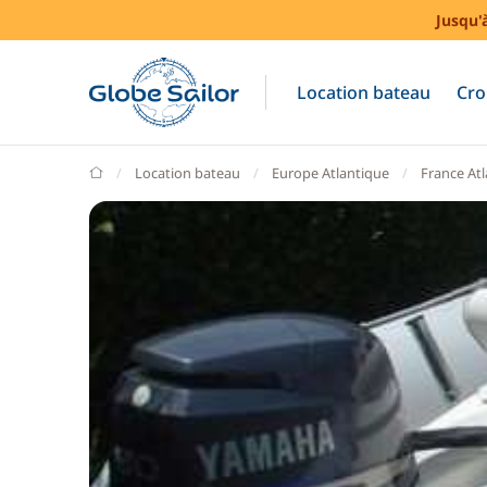
Jusqu'
Location bateau
Cro
GlobeSailor
Location bateau
Europe Atlantique
France At