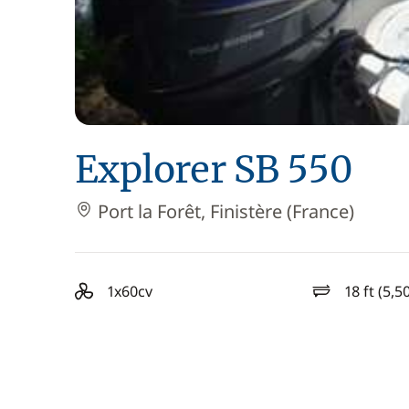
Explorer SB 550
Port la Forêt, Finistère (France)
1x60cv
18 ft (5,5
motorisation
longueur