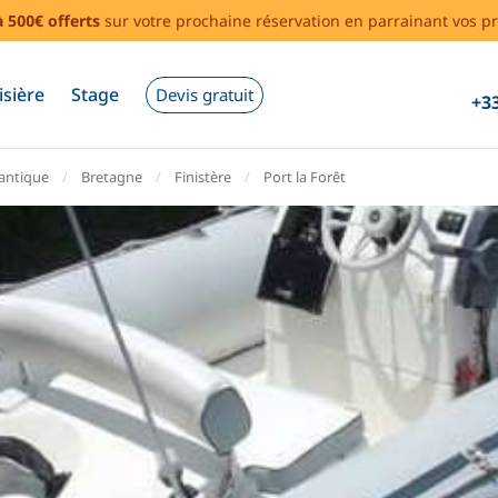
à 500€ offerts
sur votre prochaine réservation en parrainant vos pr
isière
Stage
Devis gratuit
+33
lantique
Bretagne
Finistère
Port la Forêt