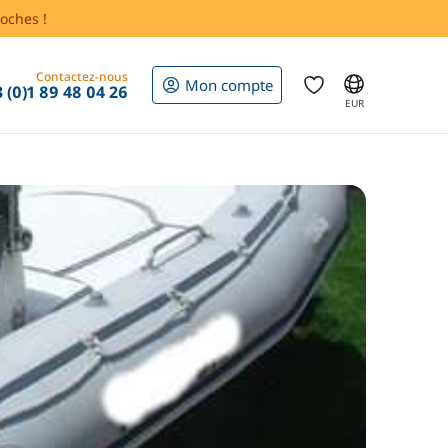
oches !
Contactez-nous
Mon compte
 (0)1 89 48 04 26
EUR