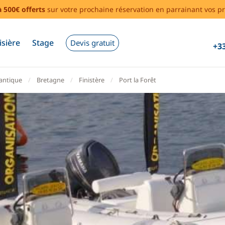
à 500€ offerts
sur votre prochaine réservation en parrainant vos pr
isière
Stage
Devis gratuit
+33
lantique
Bretagne
Finistère
Port la Forêt