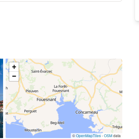
+
−
©
OpenMapTiles
-
OSM
data