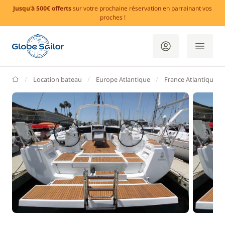
Jusqu'à 500€ offerts
sur votre prochaine réservation en parrainant vos
proches !
GlobeSailor
Location bateau
Europe Atlantique
France Atlantique