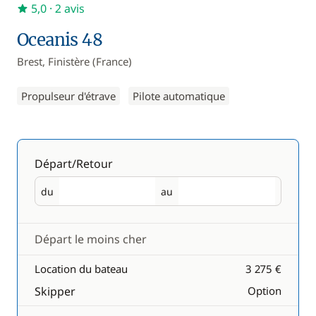
5,0
· 2 avis
Oceanis 48
Brest, Finistère (France)
Propulseur d'étrave
Pilote automatique
Départ/Retour
du
au
Départ
Retour
Départ le moins cher
Location du bateau
3 275 €
Skipper
Option