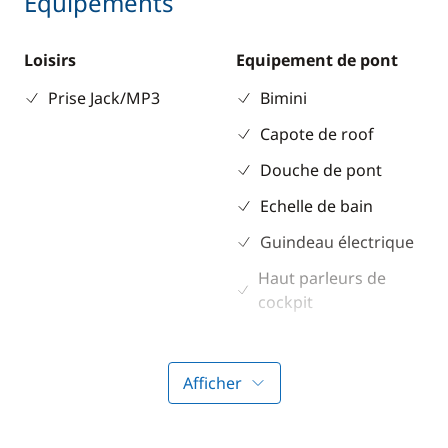
Equipements
Loisirs
Equipement de pont
Prise Jack/MP3
Bimini
Capote de roof
Douche de pont
Echelle de bain
Guindeau électrique
Haut parleurs de
cockpit
Propulseur d'étrave
Table de cockpit
Afficher
Taud de soleil