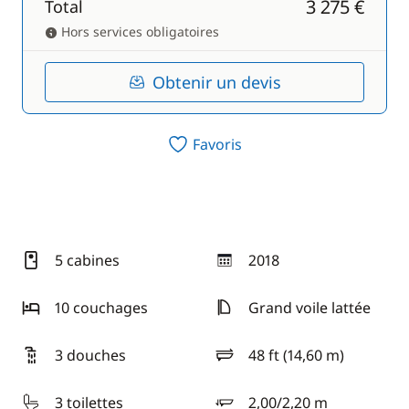
3 275 €
Total
Hors services obligatoires
Obtenir un devis
Favoris
5 cabines
2018
année
10 couchages
Grand voile lattée
3 douches
48 ft (14,60 m)
longueur
3 toilettes
2,00/2,20 m