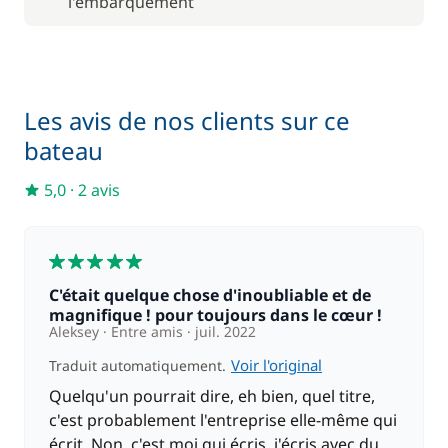
l'embarquement
90,00 €
Moteur Hors Bord
/ semaine
Nuit à bord la veille de l'embarquement
100,00 €
Les avis de nos clients sur ce
4,75 %
bateau
Rachat de Franchise
/ bateau
5,0
·
2 avis
5
C'était quelque chose d'inoubliable et de
magnifique ! pour toujours dans le cœur !
Aleksey
Entre amis
juil. 2022
Voir l'original
Traduit automatiquement.
Quelqu'un pourrait dire, eh bien, quel titre,
c'est probablement l'entreprise elle-même qui
écrit. Non, c'est moi qui écris, j'écris avec du