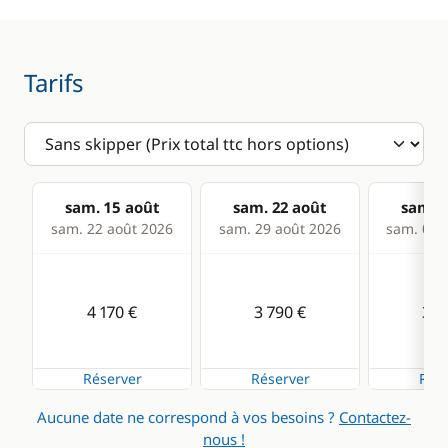
Electronique
Divers
Anémomètre
Equipement de
Tarifs
sécurité
GPS
Guide & cartes
Lecteur de cartes
Loch - Speedo
sam. 15 août
sam. 22 août
sam. 2
Pilote automatique
sam. 22 août 2026
sam. 29 août 2026
sam. 05 s
Radar anti-collision
Sondeur
4 170 €
3 790 €
3 7
VHF
Réserver
Réserver
Rése
Cuisine
Confort
Aucune date ne correspond à vos besoins ?
Contactez-
Congélateur
Chauffage
nous !