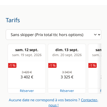
Anémomètre
Equipement de
sécurité
GPS
Tarifs
Guide & cartes
Lecteur de cartes
Loch - Speedo
Pilote automatique
sam. 12 sept.
dim. 13 sept.
sam. 1
Sondeur
sam. 19 sept. 2026
dim. 20 sept. 2026
sam. 26 s
VHF
-1 %
-1 %
-1 %
3 420 €
3 343 €
2 8
Cuisine
Confort
3 402 €
3 325 €
2 8
Cuisinière
Chauffage
Réserver
Réserver
Rése
Réfrigérateur
Eau chaude
Aucune date ne correspond à vos besoins ?
Contactez-
nous !