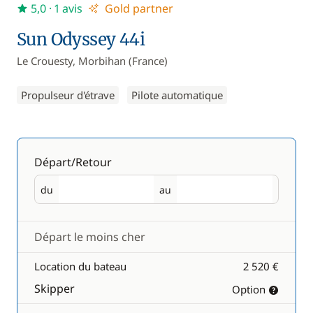
5,0
· 1 avis
Gold partner
Sun Odyssey 44i
Le Crouesty, Morbihan (France)
Propulseur d'étrave
Pilote automatique
Départ/Retour
du
au
Départ
Retour
Départ le moins cher
Location du bateau
2 520 €
Skipper
Option