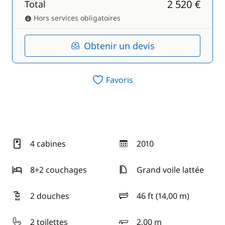
2 520 €
Total
Hors services obligatoires
Obtenir un devis
Favoris
4 cabines
2010
année
8+2 couchages
Grand voile lattée
2 douches
46 ft (14,00 m)
longueur
2 toilettes
2,00 m