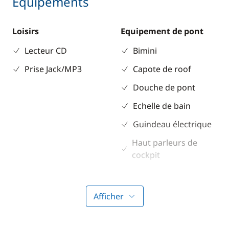
Equipements
Loisirs
Equipement de pont
Lecteur CD
Bimini
Prise Jack/MP3
Capote de roof
Douche de pont
Echelle de bain
Guindeau électrique
Haut parleurs de
cockpit
Propulseur d'étrave
Table de cockpit
Afficher
Electronique
Divers